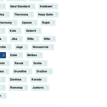
n
Ideal Standard
Kaldewei
iss
Thermona
Haas Sohn
 Harmony
Uponor
Rojek
n
Kolo
Geberit
us
Jika
Willo
Willo
rohe
Jaga
Novaservis
a
Esbe
Meibes
mini
Ravak
Grohe
last
Grundfos
Dražice
s
Danfoss
Korado
k
Romotop
Junkers
on