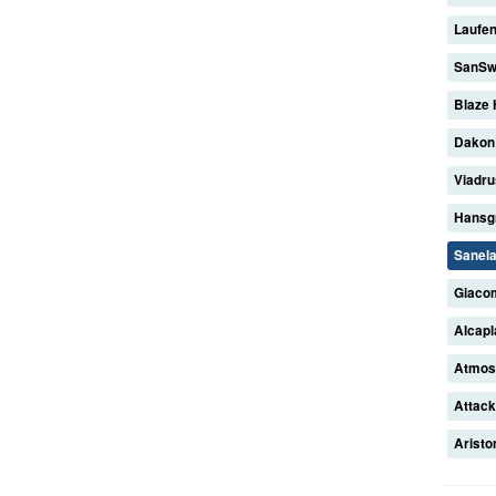
Laufe
SanSw
Blaze
Dako
Viadr
Hansg
Sanel
Giaco
Alcap
Atmo
Attac
Arist