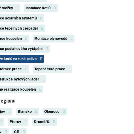
é vložky
Instalace kotlů
ace solárních systémů
ace tepelných čerpadel
zace koupelen
Montáže plynovodů
ace podlahového vytápění
e kotlů na tuhá paliva
atérské práce
Topenářské práce
strukce bytových jader
é realizace koupelen
regionu
ějov
Blansko
Olomouc
Přerov
Kroměříž
ov
ČR