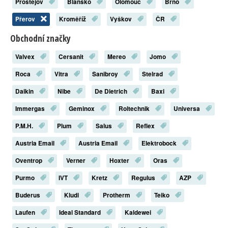
Prostějov
Blansko
Olomouc
Brno
Přerov
Kroměříž
Vyškov
ČR
Obchodní značky
Valvex
Cersanit
Mereo
Jomo
Roca
Vitra
Sanibroy
Stelrad
Daikin
Nibe
De Dietrich
Baxi
Immergas
Geminox
Roltechnik
Universa
P.M.H.
Plum
Salus
Reflex
Austria Email
Austria Email
Elektrobock
Oventrop
Verner
Hoxter
Oras
Purmo
IVT
Kretz
Regulus
AZP
Buderus
Kludi
Protherm
Teiko
Laufen
Ideal Standard
Kaldewei