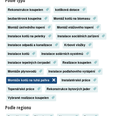
Podle typu
Rekonstrukce koupelen
kotlíková dotace
bezbariérová koupelna
Montáž kotlů na biomasu
Montáž ústředního topení
Montáž etážového topení
Instalace kotlů na peletky
Instalace sociálních zařízení
Instalace odpadů a kanalizace
Krbové vložky
Instalace kotlů
Instalace solárních systémů
Instalace tepelných čerpadel
Realizace koupelen
Montáže plynovodů
Instalace podlahového vytápění
Montáže kotlů na tuhá paliva
Instalatérské práce
Topenářské práce
Rekonstrukce bytových jader
Vybrané realizace koupelen
Podle regionu