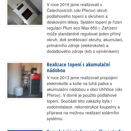
V roce 2019 jsme realizovali v
Kontakt
Čelechovicích (okr.Přerov) okruh
podlahového topení s okruhem s
deskovými tělesy. Systém topení je řízen
regulací Plum eco Max 850 i. Zařízení
může standardně regulovat jeden přímý
okruh, dvě směšovací okruhy, akumulaci,
primárního zdroje (elektrokotel) a
dodatkového zdroje (krb s výměníkem)
Realizace topení s akumulační
nádobou
V roce 2013 jsme realizovali propojení
elektrokotle a kotle na tuhá paliva s
akumulační nádobou v obci Uhřičice (okr.
Přerov). V domě je použito podlahové
topení. Součásti této zakázky byla i
vodoinstalace, rekonstrukce koupelny a
příprava na možnou realizaci solárního
systému.