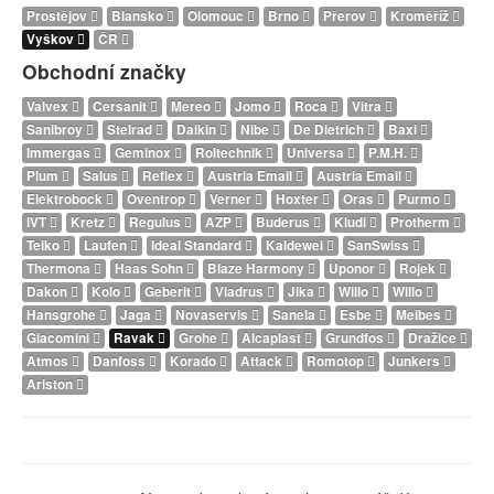
Prostějov
Blansko
Olomouc
Brno
Přerov
Kroměříž
Vyškov
ČR
Obchodní značky
Valvex
Cersanit
Mereo
Jomo
Roca
Vitra
Sanibroy
Stelrad
Daikin
Nibe
De Dietrich
Baxi
Immergas
Geminox
Roltechnik
Universa
P.M.H.
Plum
Salus
Reflex
Austria Email
Austria Email
Elektrobock
Oventrop
Verner
Hoxter
Oras
Purmo
IVT
Kretz
Regulus
AZP
Buderus
Kludi
Protherm
Teiko
Laufen
Ideal Standard
Kaldewei
SanSwiss
Thermona
Haas Sohn
Blaze Harmony
Uponor
Rojek
Dakon
Kolo
Geberit
Viadrus
Jika
Willo
Willo
Hansgrohe
Jaga
Novaservis
Sanela
Esbe
Meibes
Giacomini
Ravak
Grohe
Alcaplast
Grundfos
Dražice
Atmos
Danfoss
Korado
Attack
Romotop
Junkers
Ariston