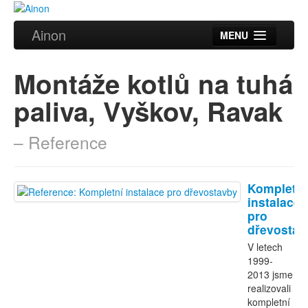
Ainon
MENU
Úvod
Montáže kotlů na tuhá
Služby
paliva, Vyškov, Ravak
Reference
– Reference
Videa
Certifikáty
Kompletní
Partneři
instalace
pro
dřevostav
Kontakt
V letech
1999-
2013 jsme
realizovali
kompletní