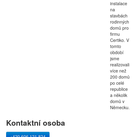
instalace
na
stavbách
rodinných
domů pro
firmu
Certiko. V
tomto
období
jsme
realizovali
více než
200 domů
po celé
republice
a několik
domů v
Německu.
Kontaktní osoba
+420 606 121 824