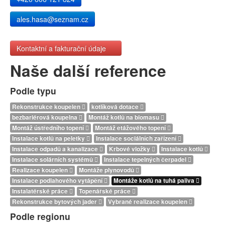
ales.hasa@seznam.cz
Kontaktní a fakturační údaje
Naše další reference
Podle typu
Rekonstrukce koupelen
kotlíková dotace
bezbariérová koupelna
Montáž kotlů na biomasu
Montáž ústředního topení
Montáž etážového topení
Instalace kotlů na peletky
Instalace sociálních zařízení
Instalace odpadů a kanalizace
Krbové vložky
Instalace kotlů
Instalace solárních systémů
Instalace tepelných čerpadel
Realizace koupelen
Montáže plynovodů
Instalace podlahového vytápění
Montáže kotlů na tuhá paliva
Instalatérské práce
Topenářské práce
Rekonstrukce bytových jader
Vybrané realizace koupelen
Podle regionu