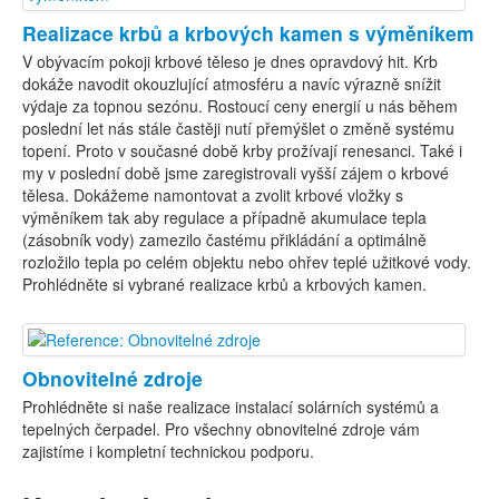
Realizace krbů a krbových kamen s výměníkem
V obývacím pokoji krbové těleso je dnes opravdový hit. Krb
dokáže navodit okouzlující atmosféru a navíc výrazně snížit
výdaje za topnou sezónu. Rostoucí ceny energií u nás během
poslední let nás stále častěji nutí přemýšlet o změně systému
topení. Proto v současné době krby prožívají renesanci. Také i
my v poslední době jsme zaregistrovali vyšší zájem o krbové
tělesa. Dokážeme namontovat a zvolit krbové vložky s
výměníkem tak aby regulace a případně akumulace tepla
(zásobník vody) zamezilo častému přikládání a optimálně
rozložilo tepla po celém objektu nebo ohřev teplé užitkové vody.
Prohlédněte si vybrané realizace krbů a krbových kamen.
Obnovitelné zdroje
Prohlédněte si naše realizace instalací solárních systémů a
tepelných čerpadel. Pro všechny obnovitelné zdroje vám
zajistíme i kompletní technickou podporu.