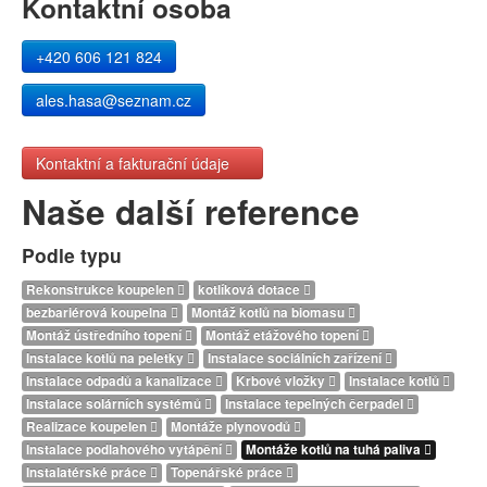
Kontaktní osoba
+420 606 121 824
ales.hasa@seznam.cz
Kontaktní a fakturační údaje
Naše další reference
Podle typu
Rekonstrukce koupelen
kotlíková dotace
bezbariérová koupelna
Montáž kotlů na biomasu
Montáž ústředního topení
Montáž etážového topení
Instalace kotlů na peletky
Instalace sociálních zařízení
Instalace odpadů a kanalizace
Krbové vložky
Instalace kotlů
Instalace solárních systémů
Instalace tepelných čerpadel
Realizace koupelen
Montáže plynovodů
Instalace podlahového vytápění
Montáže kotlů na tuhá paliva
Instalatérské práce
Topenářské práce