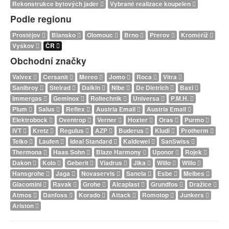
Rekonstrukce bytových jader
Vybrané realizace koupelen
Podle regionu
Prostějov
Blansko
Olomouc
Brno
Přerov
Kroměříž
Vyškov
ČR
Obchodní značky
Valvex
Cersanit
Mereo
Jomo
Roca
Vitra
Sanibroy
Stelrad
Daikin
Nibe
De Dietrich
Baxi
Immergas
Geminox
Roltechnik
Universa
P.M.H.
Plum
Salus
Reflex
Austria Email
Austria Email
Elektrobock
Oventrop
Verner
Hoxter
Oras
Purmo
IVT
Kretz
Regulus
AZP
Buderus
Kludi
Protherm
Teiko
Laufen
Ideal Standard
Kaldewei
SanSwiss
Thermona
Haas Sohn
Blaze Harmony
Uponor
Rojek
Dakon
Kolo
Geberit
Viadrus
Jika
Willo
Willo
Hansgrohe
Jaga
Novaservis
Sanela
Esbe
Meibes
Giacomini
Ravak
Grohe
Alcaplast
Grundfos
Dražice
Atmos
Danfoss
Korado
Attack
Romotop
Junkers
Ariston