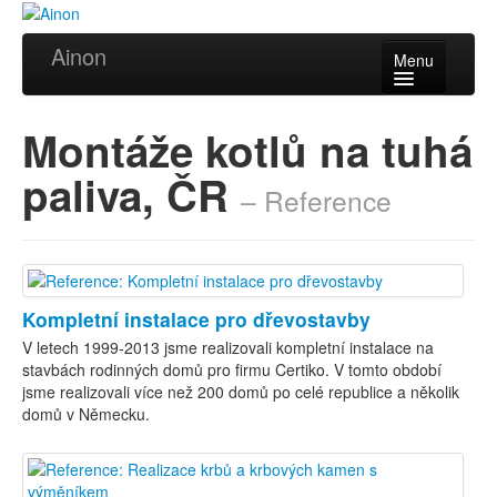
Ainon
Menu
Úvod
Montáže kotlů na tuhá
Služby
paliva, ČR
– Reference
Reference
Videa
Certifikáty
Kompletní instalace pro dřevostavby
Partneři
V letech 1999-2013 jsme realizovali kompletní instalace na
stavbách rodinných domů pro firmu Certiko. V tomto období
Kontakt
jsme realizovali více než 200 domů po celé republice a několik
domů v Německu.