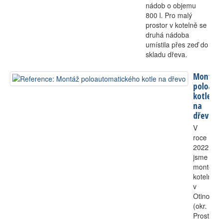
nádob o objemu
800 l. Pro malý
prostor v kotelně se
druhá nádoba
umístila přes zeď do
skladu dřeva.
Montáž
poloau
kotle
na
dřevo
V
roce
2022
jsme
montova
kotelnu
v
Otinovsi
(okr.
Prostějo