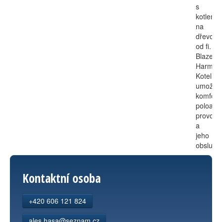
s
kotlem
na
dřevo
od fi.
Blaze
Harmon
Kotel
umožňu
komfort
poloaut
provoz
a
jeho
obsluhu
Kontaktní osoba
+420 606 121 824
ales.hasa@seznam.cz