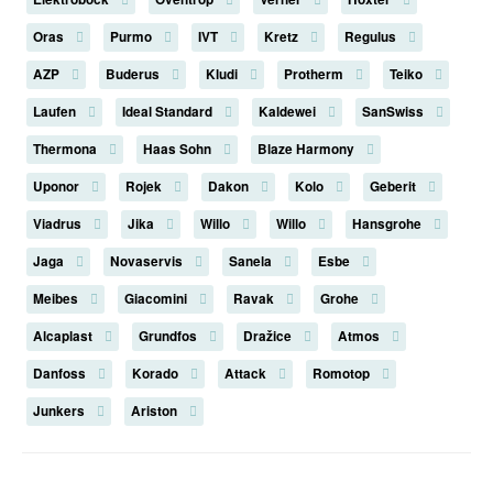
Oras
Purmo
IVT
Kretz
Regulus
AZP
Buderus
Kludi
Protherm
Teiko
Laufen
Ideal Standard
Kaldewei
SanSwiss
Thermona
Haas Sohn
Blaze Harmony
Uponor
Rojek
Dakon
Kolo
Geberit
Viadrus
Jika
Willo
Willo
Hansgrohe
Jaga
Novaservis
Sanela
Esbe
Meibes
Giacomini
Ravak
Grohe
Alcaplast
Grundfos
Dražice
Atmos
Danfoss
Korado
Attack
Romotop
Junkers
Ariston