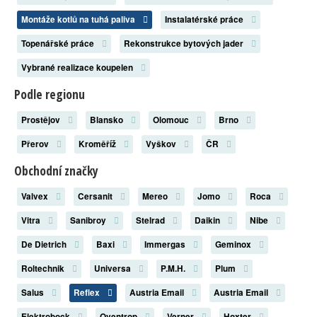
Montáže kotlů na tuhá paliva
Instalatérské práce
Topenářské práce
Rekonstrukce bytových jader
Vybrané realizace koupelen
Podle regionu
Prostějov
Blansko
Olomouc
Brno
Přerov
Kroměříž
Vyškov
ČR
Obchodní značky
Valvex
Cersanit
Mereo
Jomo
Roca
Vitra
Sanibroy
Stelrad
Daikin
Nibe
De Dietrich
Baxi
Immergas
Geminox
Roltechnik
Universa
P.M.H.
Plum
Salus
Reflex
Austria Email
Austria Email
Elektrobock
Oventrop
Verner
Hoxter