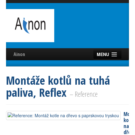
Ainon
MENU
Úvod
Montáže kotlů na tuhá
Služby
paliva, Reflex
Reference
– Reference
Videa
Mont
Certifikáty
kotle
na
Partneři
dřev