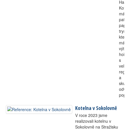
Harm
Kotel
má
paten
paprs
trysku
která
má
výteč
hořen
s
velko
regulo
a
skvěl
odvo
popel
Kotelna v Sokolovně
V roce 2023 jsme
realizovali kotelnu v
Sokolovně na Stražisku