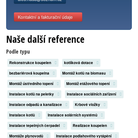
Kontaktní a fakturační údaje
Naše další reference
Podle typu
Rekonstrukce koupelen
kotlíková dotace
bezbariérová koupelna
Montáž kotlů na biomasu
Montáž ústředního topení
Montáž etážového topení
Instalace kotlů na peletky
Instalace sociálních zařízení
Instalace odpadů a kanalizace
Krbové vložky
Instalace kotlů
Instalace solárních systémů
Instalace tepelných čerpadel
Realizace koupelen
Montáže plynovodů
Instalace podlahového vytápění