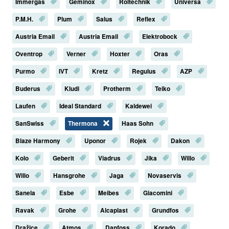
Immergas
Geminox
Roltechnik
Universa
P.M.H.
Plum
Salus
Reflex
Austria Email
Austria Email
Elektrobock
Oventrop
Verner
Hoxter
Oras
Purmo
IVT
Kretz
Regulus
AZP
Buderus
Kludi
Protherm
Teiko
Laufen
Ideal Standard
Kaldewei
SanSwiss
Thermona
Haas Sohn
Blaze Harmony
Uponor
Rojek
Dakon
Kolo
Geberit
Viadrus
Jika
Willo
Willo
Hansgrohe
Jaga
Novaservis
Sanela
Esbe
Meibes
Giacomini
Ravak
Grohe
Alcaplast
Grundfos
Dražice
Atmos
Danfoss
Korado