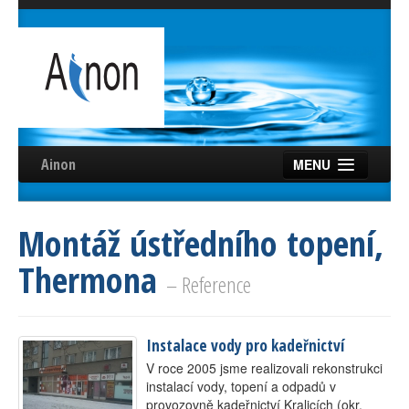
Ainon
MENU
Úvod
Montáž ústředního topení,
Služby
Thermona
Reference
– Reference
Videa
Instalace vody pro kadeřnictví
Certifikáty
V roce 2005 jsme realizovali rekonstrukci
Partneři
instalací vody, topení a odpadů v
provozovně kadeřnictví Kralicích (okr.