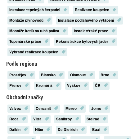
Instalace tepelných čerpadel
Realizace koupelen
Montáže plynovodů
Instalace podlahového vytápění
Montáže kotlů na tuhá paliva
Instalatérské práce
Topenářské práce
Rekonstrukce bytových jader
Vybrané realizace koupelen
Podle regionu
Prostějov
Blansko
Olomouc
Brno
Přerov
Kroměříž
Vyškov
ČR
Obchodní značky
Valvex
Cersanit
Mereo
Jomo
Roca
Vitra
Sanibroy
Stelrad
Daikin
Nibe
De Dietrich
Baxi