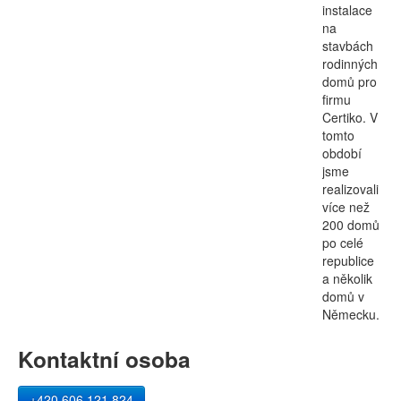
instalace
na
stavbách
rodinných
domů pro
firmu
Certiko. V
tomto
období
jsme
realizovali
více než
200 domů
po celé
republice
a několik
domů v
Německu.
Kontaktní osoba
+420 606 121 824