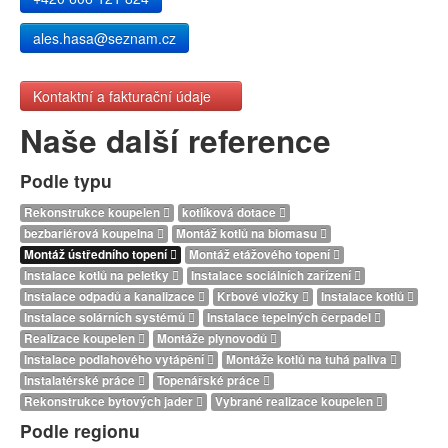
ales.hasa@seznam.cz
Kontaktní a fakturační údaje
Naše další reference
Podle typu
Rekonstrukce koupelen
kotlíková dotace
bezbariérová koupelna
Montáž kotlů na biomasu
Montáž ústředního topení
Montáž etážového topení
Instalace kotlů na peletky
Instalace sociálních zařízení
Instalace odpadů a kanalizace
Krbové vložky
Instalace kotlů
Instalace solárních systémů
Instalace tepelných čerpadel
Realizace koupelen
Montáže plynovodů
Instalace podlahového vytápění
Montáže kotlů na tuhá paliva
Instalatérské práce
Topenářské práce
Rekonstrukce bytových jader
Vybrané realizace koupelen
Podle regionu