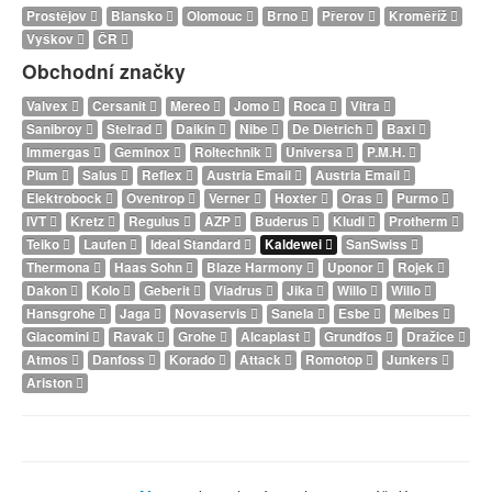
Prostějov
Blansko
Olomouc
Brno
Přerov
Kroměříž
Vyškov
ČR
Obchodní značky
Valvex
Cersanit
Mereo
Jomo
Roca
Vitra
Sanibroy
Stelrad
Daikin
Nibe
De Dietrich
Baxi
Immergas
Geminox
Roltechnik
Universa
P.M.H.
Plum
Salus
Reflex
Austria Email
Austria Email
Elektrobock
Oventrop
Verner
Hoxter
Oras
Purmo
IVT
Kretz
Regulus
AZP
Buderus
Kludi
Protherm
Teiko
Laufen
Ideal Standard
Kaldewei
SanSwiss
Thermona
Haas Sohn
Blaze Harmony
Uponor
Rojek
Dakon
Kolo
Geberit
Viadrus
Jika
Willo
Willo
Hansgrohe
Jaga
Novaservis
Sanela
Esbe
Meibes
Giacomini
Ravak
Grohe
Alcaplast
Grundfos
Dražice
Atmos
Danfoss
Korado
Attack
Romotop
Junkers
Ariston