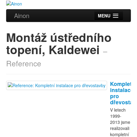
Ainon
MENU
Úvod
Montáž ústředního
Služby
topení, Kaldewei
–
Reference
Reference
Videa
Certifikáty
Kompletní
Partneři
instalace
pro
dřevostav
Kontakt
V letech
1999-
2013 jsme
realizovali
kompletní