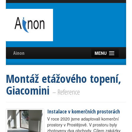
Ainon
MENU
Úvod
Montáž etážového topení,
Služby
Giacomini
Reference
– Reference
Videa
Instalace v komerčních prostorách
Certifikáty
V roce 2020 jsme adaptovali komerční
Partneři
prostory v Prostějově. V prostoru byly
zhotoveny dva obchody. Cílem zakázky