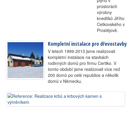
plynu v
prostorách
výrobny
knedlíků Jiřího
Cetkovského v
Prostějově.
Kompletní instalace pro dřevostavby
V letech 1999-2013 jsme realizovali
kompletní instalace na stavbách
rodinných domů pro firmu Certiko. V
tomto období jsme realizovali více než
200 domů po celé republice a několik
domů v Německu.
Re
kr
a
kr
ka
s
vý