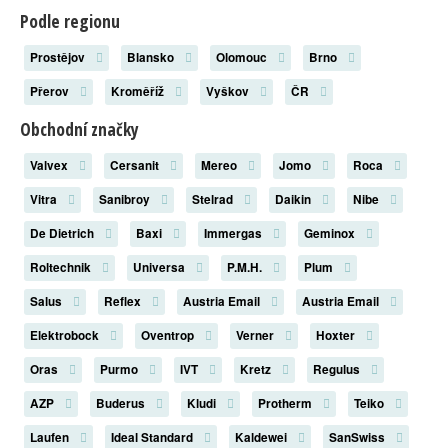
Podle regionu
Prostějov
Blansko
Olomouc
Brno
Přerov
Kroměříž
Vyškov
ČR
Obchodní značky
Valvex
Cersanit
Mereo
Jomo
Roca
Vitra
Sanibroy
Stelrad
Daikin
Nibe
De Dietrich
Baxi
Immergas
Geminox
Roltechnik
Universa
P.M.H.
Plum
Salus
Reflex
Austria Email
Austria Email
Elektrobock
Oventrop
Verner
Hoxter
Oras
Purmo
IVT
Kretz
Regulus
AZP
Buderus
Kludi
Protherm
Teiko
Laufen
Ideal Standard
Kaldewei
SanSwiss