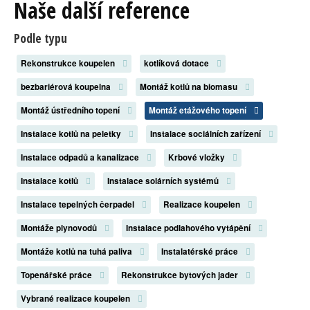
Naše další reference
Podle typu
Rekonstrukce koupelen
kotlíková dotace
bezbariérová koupelna
Montáž kotlů na biomasu
Montáž ústředního topení
Montáž etážového topení
Instalace kotlů na peletky
Instalace sociálních zařízení
Instalace odpadů a kanalizace
Krbové vložky
Instalace kotlů
Instalace solárních systémů
Instalace tepelných čerpadel
Realizace koupelen
Montáže plynovodů
Instalace podlahového vytápění
Montáže kotlů na tuhá paliva
Instalatérské práce
Topenářské práce
Rekonstrukce bytových jader
Vybrané realizace koupelen