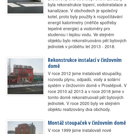
byla rekonstrukce topení, vodoinstalace a
Kontakt
kanalizace. V obchodech je společný
kotel, proto byly použity k rozpočítávání
energií kalorimetry (měřiče spotřeby
tepelné energie) a vodoměry pro
studenou i teplou vodu. Ve stejném
objektu bylo rekonstruováno pět bytových
jednotek v průběhu let 2013 - 2018.
Rekonstrukce instalací v činžovním
domě
V roce 2012 jsme instalovali stoupačky,
rozvodu plynu, odpadů, vody a solární
systém v činžovním domě v Prostějově. V
roce 2010 až 2013 a v roce 2018 jsme v
tomto domě rekonstruovali pět bytových
jednotek. V roce 2020 byly ve stejném
objektu realizovány dva obchody.
Montáž stoupaček v činžovním domě
V roce 1999 jsme instalovali nové