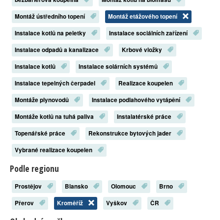
Montáž ústředního topení
Montáž etážového topení
Instalace kotlů na peletky
Instalace sociálních zařízení
Instalace odpadů a kanalizace
Krbové vložky
Instalace kotlů
Instalace solárních systémů
Instalace tepelných čerpadel
Realizace koupelen
Montáže plynovodů
Instalace podlahového vytápění
Montáže kotlů na tuhá paliva
Instalatérské práce
Topenářské práce
Rekonstrukce bytových jader
Vybrané realizace koupelen
Podle regionu
Prostějov
Blansko
Olomouc
Brno
Přerov
Kroměříž
Vyškov
ČR