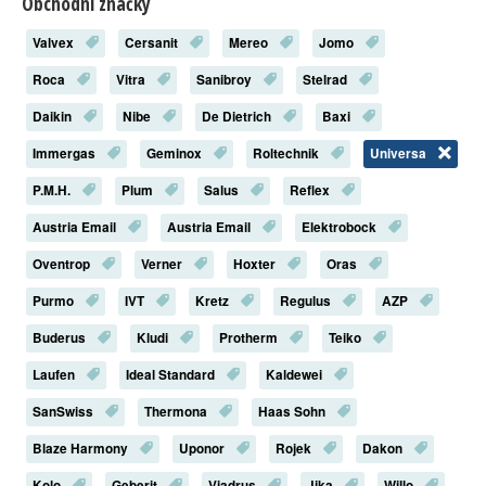
Obchodní značky
Valvex
Cersanit
Mereo
Jomo
Roca
Vitra
Sanibroy
Stelrad
Daikin
Nibe
De Dietrich
Baxi
Immergas
Geminox
Roltechnik
Universa
P.M.H.
Plum
Salus
Reflex
Austria Email
Austria Email
Elektrobock
Oventrop
Verner
Hoxter
Oras
Purmo
IVT
Kretz
Regulus
AZP
Buderus
Kludi
Protherm
Teiko
Laufen
Ideal Standard
Kaldewei
SanSwiss
Thermona
Haas Sohn
Blaze Harmony
Uponor
Rojek
Dakon
Kolo
Geberit
Viadrus
Jika
Willo