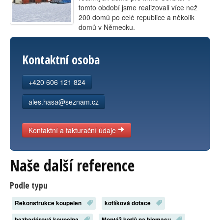
tomto období jsme realizovali více než
Kontakt
200 domů po celé republice a několik
domů v Německu.
Kontaktní osoba
+420 606 121 824
ales.hasa@seznam.cz
Kontaktní a fakturační údaje
Naše další reference
Podle typu
Rekonstrukce koupelen
kotlíková dotace
bezbariérová koupelna
Montáž kotlů na biomasu