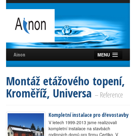
Ainon
MENU
Úvod
Montáž etážového topení,
Služby
Kroměříž, Universa
Reference
– Reference
Videa
Kompletní instalace pro dřevostavby
Certifikáty
V letech 1999-2013 jsme realizovali
Partneři
kompletní instalace na stavbách
rodinných domů pro firmu Certiko. V