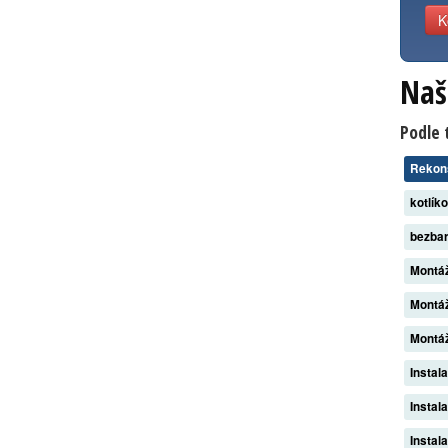
K
Naš
Podle 
Rekon
kotlík
bezba
Montáž
Montáž
Montáž
Instal
Instal
Instal