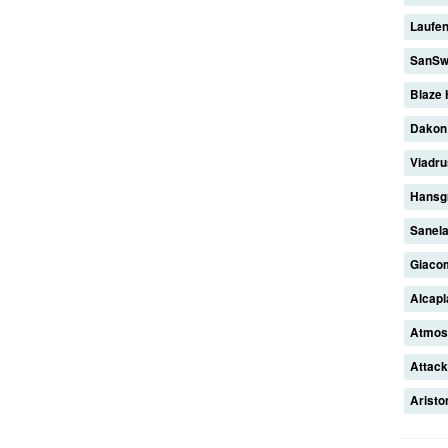
Laufe
SanSw
Blaze
Dako
Viadr
Hansg
Sanel
Giaco
Alcap
Atmo
Attac
Arist