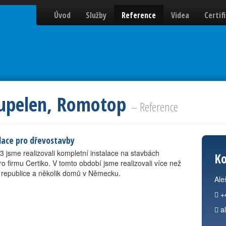
Úvod
Služby
Reference
Videa
Certif
oupelen, Romotop
– Reference
lace pro dřevostavby
3 jsme realizovali kompletní instalace na stavbách
Ko
 firmu Certiko. V tomto období jsme realizovali více než
 republice a několik domů v Německu.
Ale
+
a