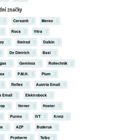
ní značky
x
Cersanit
Mereo
Roca
Vitra
roy
Stelrad
Daikin
De Dietrich
Baxi
rgas
Geminox
Roltechnik
rsa
P.M.H.
Plum
Reflex
Austria Email
a Email
Elektrobock
rop
Verner
Hoxter
Purmo
IVT
Kretz
us
AZP
Buderus
Protherm
Teiko