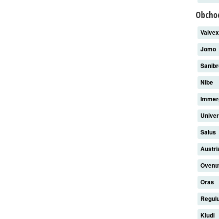
Obchod
Valve
Jomo
Sanib
Nibe
Imme
Unive
Salus
Austri
Ovent
Oras
Regul
Kludi