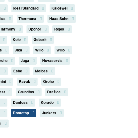
n
Ideal Standard
Kaldewei
iss
Thermona
Haas Sohn
 Harmony
Uponor
Rojek
n
Kolo
Geberit
us
Jika
Willo
Willo
rohe
Jaga
Novaservis
a
Esbe
Meibes
mini
Ravak
Grohe
last
Grundfos
Dražice
s
Danfoss
Korado
k
Romotop
Junkers
on