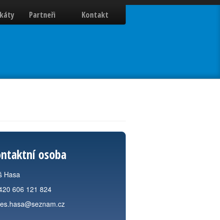
ikáty
Partneři
Kontakt
ntaktní osoba
š Hasa
420 606 121 824
les.hasa@seznam.cz