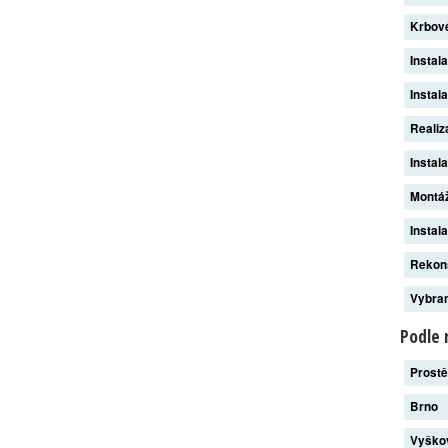
Krbov
Instal
Instal
Reali
Instal
Montáž
Instal
Rekon
Vybran
Podle 
Prost
Brno
Vyšk