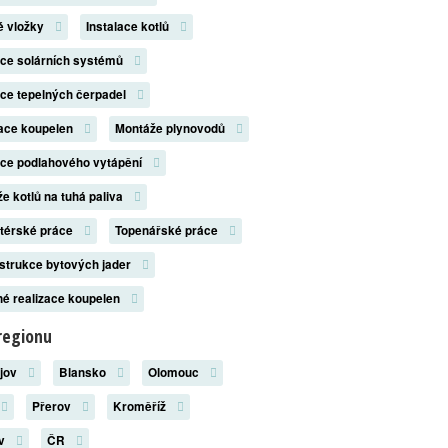
é vložky
Instalace kotlů
ace solárních systémů
ace tepelných čerpadel
zace koupelen
Montáže plynovodů
ace podlahového vytápění
e kotlů na tuhá paliva
atérské práce
Topenářské práce
strukce bytových jader
é realizace koupelen
regionu
ějov
Blansko
Olomouc
Přerov
Kroměříž
ov
ČR