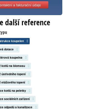
ontaktní a fakturační údaje
e další reference
typu
strukce koupelen
ová dotace
riérová koupelna
 kotlů na biomasu
 ústředního topení
 etážového topení
ace kotlů na peletky
ace sociálních zařízení
ace odpadů a kanalizace