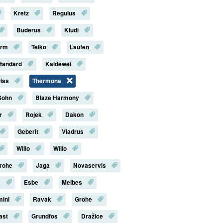
Kretz
Regulus
Buderus
Kludi
erm
Teiko
Laufen
Standard
Kaldewei
iss
Thermona
Sohn
Blaze Harmony
r
Rojek
Dakon
Geberit
Viadrus
Willo
Willo
rohe
Jaga
Novaservis
a
Esbe
Meibes
mini
Ravak
Grohe
last
Grundfos
Dražice