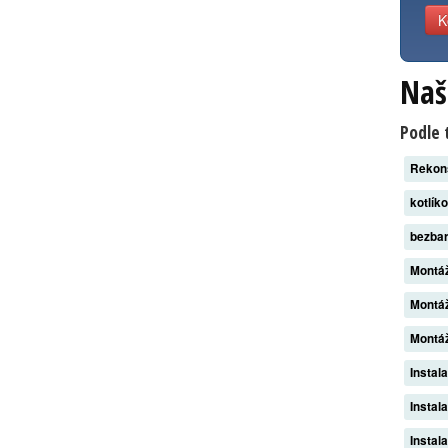
K
Naš
Podle 
Rekon
kotlík
bezba
Montáž
Montáž
Montáž
Instal
Instal
Instal