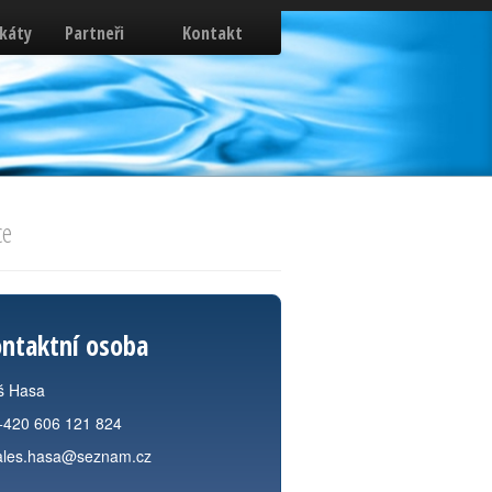
ikáty
Partneři
Kontakt
ce
ntaktní osoba
š Hasa
+420 606 121 824
ales.hasa@seznam.cz