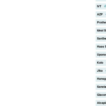
IVT
AZP
Proth
Ideal 
SanSw
Haas 
Upono
Kolo
Jika
Hansg
Sanel
Giaco
Alcap