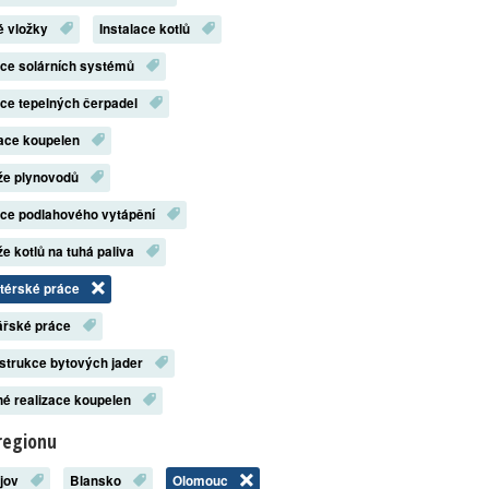
é vložky
Instalace kotlů
ace solárních systémů
ace tepelných čerpadel
zace koupelen
že plynovodů
ace podlahového vytápění
e kotlů na tuhá paliva
atérské práce
ářské práce
strukce bytových jader
é realizace koupelen
regionu
ějov
Blansko
Olomouc