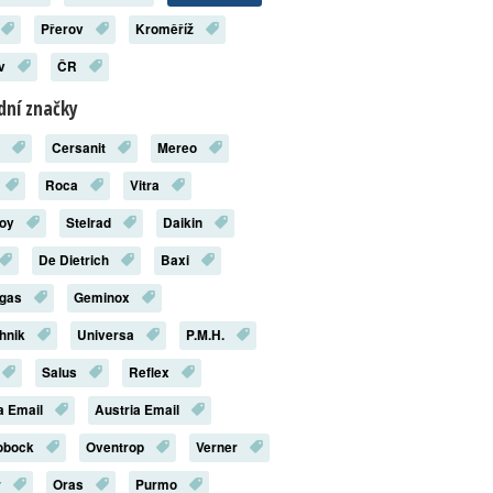
Přerov
Kroměříž
ov
ČR
ní značky
x
Cersanit
Mereo
Roca
Vitra
roy
Stelrad
Daikin
De Dietrich
Baxi
rgas
Geminox
chnik
Universa
P.M.H.
Salus
Reflex
a Email
Austria Email
robock
Oventrop
Verner
r
Oras
Purmo