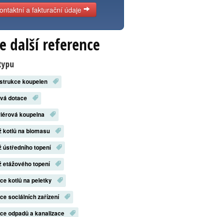
ontaktní a fakturační údaje
e další reference
typu
strukce koupelen
ová dotace
riérová koupelna
 kotlů na biomasu
 ústředního topení
 etážového topení
ace kotlů na peletky
ace sociálních zařízení
ace odpadů a kanalizace