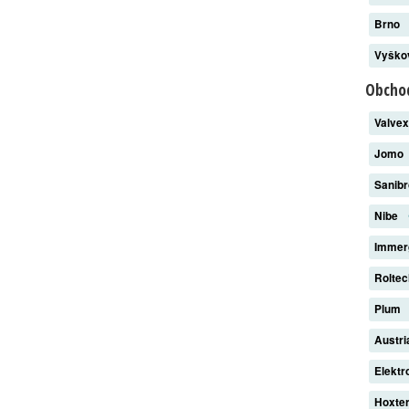
Brno
Vyšk
Obchod
Valve
Jomo
Sanib
Nibe
Imme
Rolte
Plum
Austri
Elekt
Hoxte