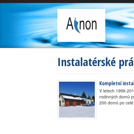
Instalatérské p
Kompletní insta
V letech 1999-201
rodinných domů pro
200 domů po celé