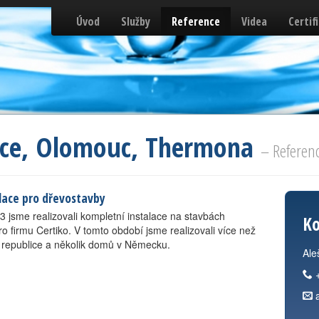
Úvod
Služby
Reference
Videa
Certif
ráce, Olomouc, Thermona
– Referen
lace pro dřevostavby
3 jsme realizovali kompletní instalace na stavbách
Ko
 firmu Certiko. V tomto období jsme realizovali více než
 republice a několik domů v Německu.
Ale