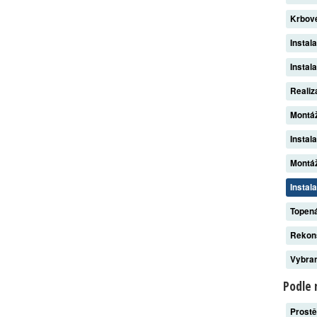
Krbov
Instal
Instal
Reali
Montá
Instal
Montáž
Instal
Topen
Rekon
Vybran
Podle 
Prost