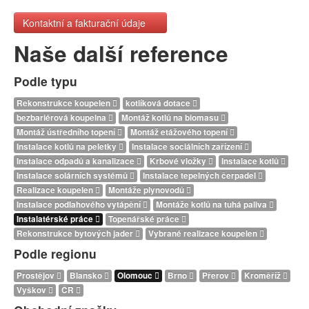
Kontaktní a fakturační údaje
Naše další reference
Podle typu
Rekonstrukce koupelen
kotlíková dotace
bezbariérová koupelna
Montáž kotlů na biomasu
Montáž ústředního topení
Montáž etážového topení
Instalace kotlů na peletky
Instalace sociálních zařízení
Instalace odpadů a kanalizace
Krbové vložky
Instalace kotlů
Instalace solárních systémů
Instalace tepelných čerpadel
Realizace koupelen
Montáže plynovodů
Instalace podlahového vytápění
Montáže kotlů na tuhá paliva
Instalatérské práce
Topenářské práce
Rekonstrukce bytových jader
Vybrané realizace koupelen
Podle regionu
Prostějov
Blansko
Olomouc
Brno
Přerov
Kroměříž
Vyškov
ČR