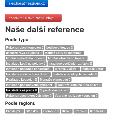
ales.hasa@seznam.cz
Kontaktní a fakturační údaje
Naše další reference
Podle typu
Rekonstrukce koupelen
kotlíková dotace
bezbariérová koupelna
Montáž kotlů na biomasu
Montáž ústředního topení
Montáž etážového topení
Instalace kotlů na peletky
Instalace sociálních zařízení
Instalace odpadů a kanalizace
Krbové vložky
Instalace kotlů
Instalace solárních systémů
Instalace tepelných čerpadel
Realizace koupelen
Montáže plynovodů
Instalace podlahového vytápění
Montáže kotlů na tuhá paliva
Instalatérské práce
Topenářské práce
Rekonstrukce bytových jader
Vybrané realizace koupelen
Podle regionu
Prostějov
Blansko
Olomouc
Brno
Přerov
Kroměříž