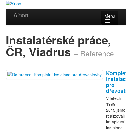
Ainon
Menu
Úvod
Instalatérské práce,
Služby
ČR, Viadrus
– Reference
Reference
Videa
Kompletní
Certifikáty
instalace
pro
Partneři
dřevostav
V letech
Kontakt
1999-
2013 jsme
realizovali
kompletní
instalace