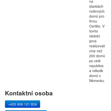
na
stavbách
rodinných
domů pro
firmu
Certiko. V
tomto
období
jsme
realizovali
více než
200 domů
po celé
republice
a několik
domů v
Německu.
Kontaktní osoba
+420 606 121 824