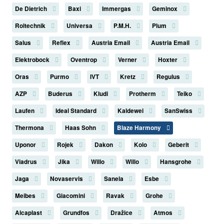
De Dietrich
Baxi
Immergas
Geminox
Roltechnik
Universa
P.M.H.
Plum
Salus
Reflex
Austria Email
Austria Email
Elektrobock
Oventrop
Verner
Hoxter
Oras
Purmo
IVT
Kretz
Regulus
AZP
Buderus
Kludi
Protherm
Teiko
Laufen
Ideal Standard
Kaldewei
SanSwiss
Thermona
Haas Sohn
Blaze Harmony
Uponor
Rojek
Dakon
Kolo
Geberit
Viadrus
Jika
Willo
Willo
Hansgrohe
Jaga
Novaservis
Sanela
Esbe
Meibes
Giacomini
Ravak
Grohe
Alcaplast
Grundfos
Dražice
Atmos