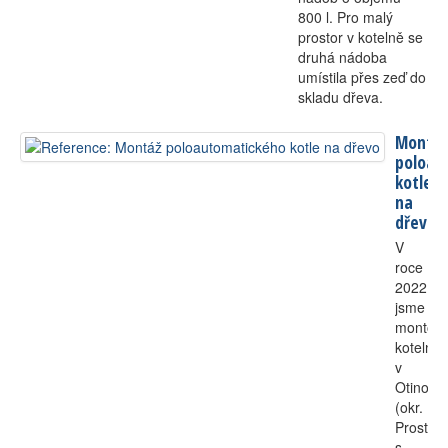
800 l. Pro malý
prostor v kotelně se
druhá nádoba
umístila přes zeď do
skladu dřeva.
Montáž
poloau
kotle
na
dřevo
V
roce
2022
jsme
montova
kotelnu
v
Otinovsi
(okr.
Prostějo
s