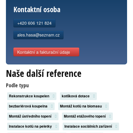
Kontaktní osoba
+420 606 121 824
ales.hasa@seznam.cz
Kontaktní a fakturační údaje
Naše další reference
Podle typu
Rekonstrukce koupelen
kotlíková dotace
bezbariérová koupelna
Montáž kotlů na biomasu
Montáž ústředního topení
Montáž etážového topení
Instalace kotlů na peletky
Instalace sociálních zařízení