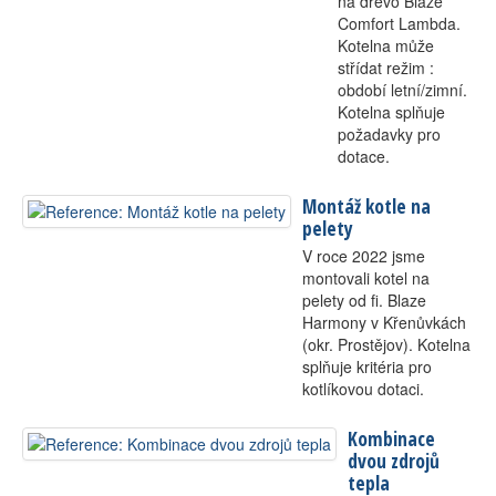
na dřevo Blaze
Comfort Lambda.
Kotelna může
střídat režim :
období letní/zimní.
Kotelna splňuje
požadavky pro
dotace.
Montáž kotle na
pelety
V roce 2022 jsme
montovali kotel na
pelety od fi. Blaze
Harmony v Křenůvkách
(okr. Prostějov). Kotelna
splňuje kritéria pro
kotlíkovou dotaci.
Kombinace
dvou zdrojů
tepla