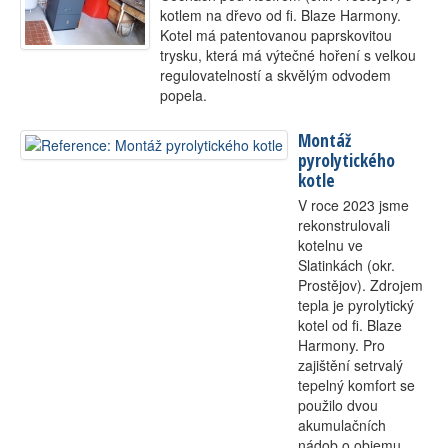
kotlem na dřevo od fi. Blaze Harmony.
Kontakt
Kotel má patentovanou paprskovitou
trysku, která má výtečné hoření s velkou
regulovatelností a skvělým odvodem
popela.
Montáž
pyrolytického
kotle
V roce 2023 jsme
rekonstrulovali
kotelnu ve
Slatinkách (okr.
Prostějov). Zdrojem
tepla je pyrolytický
kotel od fi. Blaze
Harmony. Pro
zajištění setrvalý
tepelný komfort se
použilo dvou
akumulačních
nádob o objemu