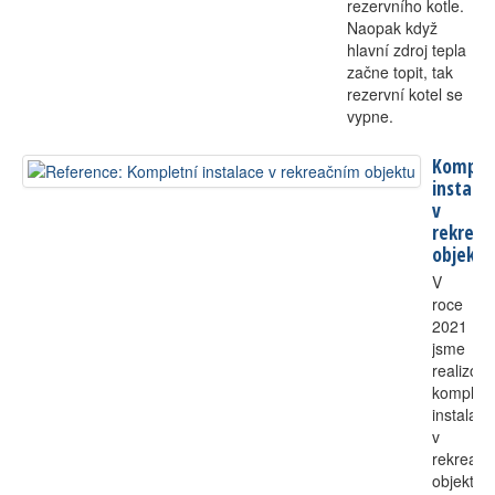
rezervního kotle.
Naopak když
hlavní zdroj tepla
začne topit, tak
rezervní kotel se
vypne.
Komple
instala
v
rekreač
objektu
V
roce
2021
jsme
realizova
kompletn
instalace
v
rekreač
objektu