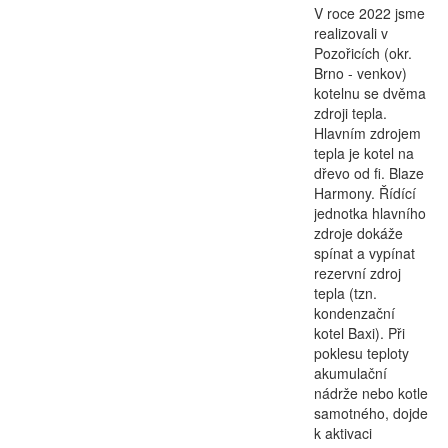
V roce 2022 jsme
realizovali v
Pozořicích (okr.
Brno - venkov)
kotelnu se dvěma
zdroji tepla.
Hlavním zdrojem
tepla je kotel na
dřevo od fi. Blaze
Harmony. Řídící
jednotka hlavního
zdroje dokáže
spínat a vypínat
rezervní zdroj
tepla (tzn.
kondenzační
kotel Baxi). Při
poklesu teploty
akumulační
nádrže nebo kotle
samotného, dojde
k aktivaci