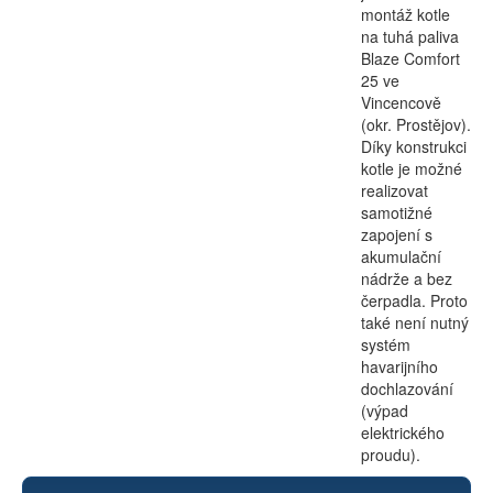
montáž kotle
na tuhá paliva
Blaze Comfort
25 ve
Vincencově
(okr. Prostějov).
Díky konstrukci
kotle je možné
realizovat
samotižné
zapojení s
akumulační
nádrže a bez
čerpadla. Proto
také není nutný
systém
havarijního
dochlazování
(výpad
elektrického
proudu).