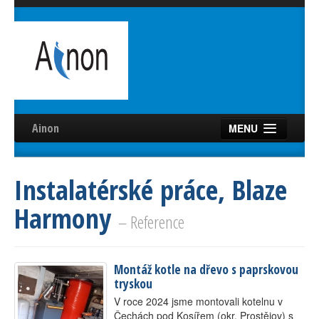
Ainon
MENU
Úvod
Instalatérské práce, Blaze
Služby
Harmony
Reference
– Reference
Videa
Montáž kotle na dřevo s paprskovou
Certifikáty
tryskou
Partneři
V roce 2024 jsme montovali kotelnu v
Čechách pod Kosířem (okr. Prostějov) s