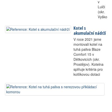
v
Lulči
(okr.
Vyškov).
Kotel s
akumulační nádrží
V roce 2021 jsme
montovali kotel na
tuhá paliva Blaze
Comfort 15 v
Dětkovicích (okr.
Prostějov). Kotelna
splňuje kritéria pro
kotlíkovou dotaci
Ko
na
tu
pa
s
ne