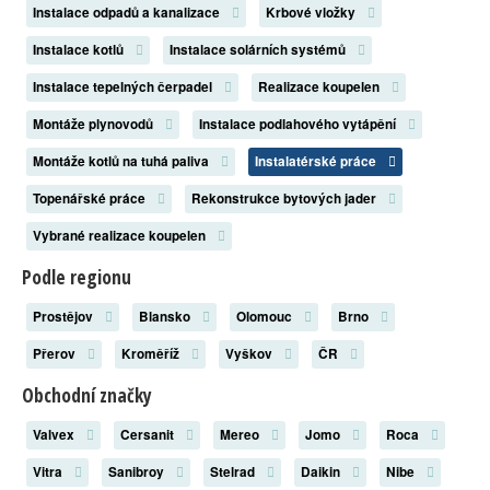
Instalace odpadů a kanalizace
Krbové vložky
Instalace kotlů
Instalace solárních systémů
Instalace tepelných čerpadel
Realizace koupelen
Montáže plynovodů
Instalace podlahového vytápění
Montáže kotlů na tuhá paliva
Instalatérské práce
Topenářské práce
Rekonstrukce bytových jader
Vybrané realizace koupelen
Podle regionu
Prostějov
Blansko
Olomouc
Brno
Přerov
Kroměříž
Vyškov
ČR
Obchodní značky
Valvex
Cersanit
Mereo
Jomo
Roca
Vitra
Sanibroy
Stelrad
Daikin
Nibe