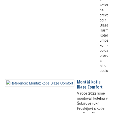
kotlem
na
dřevo
od fi.
Blaze
Harmon
Kotel
umožňu
komfort
poloaut
provoz
a
jeho
obsluhu
Montáž kotle
Blaze Comfort
V roce 2022 jsme
montovali kotelnu v
Šubířově (okr.
Prostějov) s kotlem