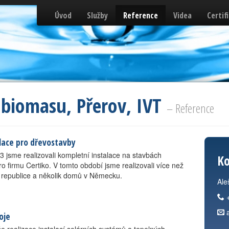
Úvod
Služby
Reference
Videa
Certif
 biomasu, Přerov, IVT
– Reference
lace pro dřevostavby
3 jsme realizovali kompletní instalace na stavbách
Ko
 firmu Certiko. V tomto období jsme realizovali více než
 republice a několik domů v Německu.
Ale
oje