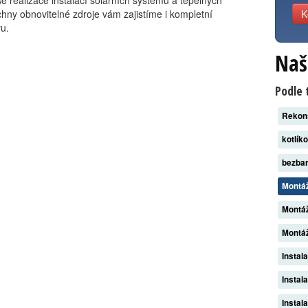
e realizace instalací solárních systémů a tepelných
hny obnovitelné zdroje vám zajistíme i kompletní
K
u.
Naš
Podle 
Rekon
kotlík
bezba
Montáž
Montáž
Montáž
Instal
Instal
Instal