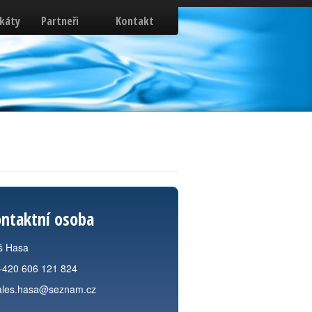
ikáty
Partneři
Kontakt
ntaktní osoba
š Hasa
+420 606 121 824
ales.hasa@seznam.cz