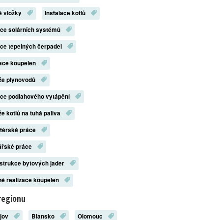
é vložky
Instalace kotlů
ace solárních systémů
ace tepelných čerpadel
zace koupelen
že plynovodů
ace podlahového vytápění
e kotlů na tuhá paliva
atérské práce
ářské práce
strukce bytových jader
é realizace koupelen
regionu
ějov
Blansko
Olomouc