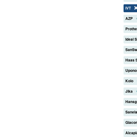
IVT
AZP
Proth
Ideal 
SanSw
Haas 
Upono
Kolo
Jika
Hansg
Sanel
Giaco
Alcap