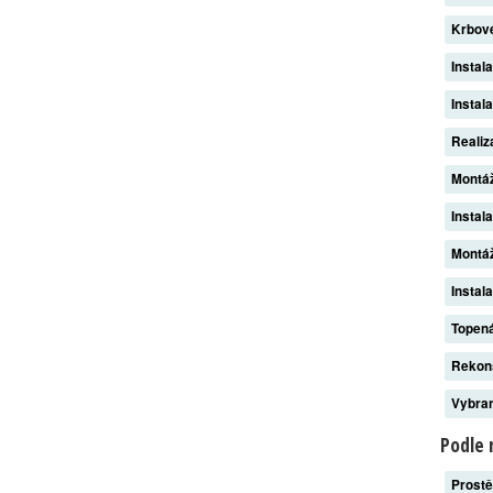
Krbov
Instal
Instal
Reali
Montá
Instal
Montáž
Instal
Topen
Rekon
Vybran
Podle 
Prost