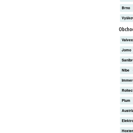
Brno
Vyšk
Obchod
Valve
Jomo
Sanib
Nibe
Imme
Rolte
Plum
Austri
Elekt
Hoxte