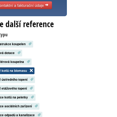
ontaktní a fakturační údaje
e další reference
typu
strukce koupelen
ová dotace
riérová koupelna
 kotlů na biomasu
 ústředního topení
 etážového topení
ace kotlů na peletky
ace sociálních zařízení
ace odpadů a kanalizace