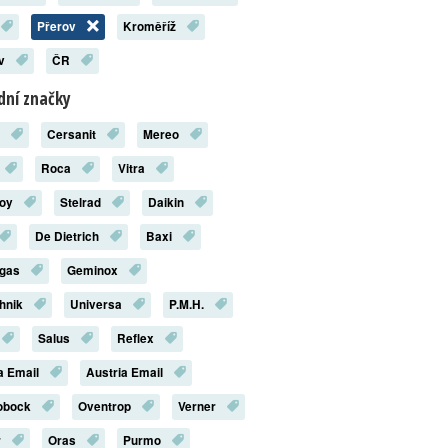
Přerov
Kroměříž
ov
ČR
ní značky
x
Cersanit
Mereo
Roca
Vitra
roy
Stelrad
Daikin
De Dietrich
Baxi
rgas
Geminox
chnik
Universa
P.M.H.
Salus
Reflex
a Email
Austria Email
robock
Oventrop
Verner
r
Oras
Purmo