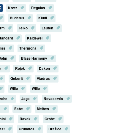
Kretz
Regulus
Buderus
Kludi
erm
Teiko
Laufen
Standard
Kaldewei
iss
Thermona
Sohn
Blaze Harmony
r
Rojek
Dakon
Geberit
Viadrus
Willo
Willo
rohe
Jaga
Novaservis
a
Esbe
Meibes
mini
Ravak
Grohe
last
Grundfos
Dražice