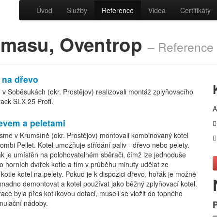
Úvod
Služby
Reference
Videa
Certifikáty
iomasu, Oventrop
– Reference
 na dřevo
 v Soběsukách (okr. Prostějov) realizovali montáž zplyňovacího
tack SLX 25 Profi.
A
evem a peletami
jsme v Krumsíně (okr. Prostějov) montovali kombinovaný kotel
mbi Pellet. Kotel umožňuje střídání paliv - dřevo nebo pelety.
ák je umístěn na polohovatelném sběrači, čímž lze jednoduše
do horních dvířek kotle a tím v průběhu minuty udělat ze
kotle kotel na pelety. Pokud je k dispozici dřevo, hořák je možné
snadno demontovat a kotel používat jako běžný zplyňovací kotel.
zace byla přes kotlíkovou dotaci, museli se vložit do topného
ulační nádoby.