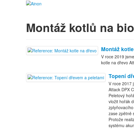
Montáž kotlů na b
Montáž kotle
V roce 2019 jsme
kotle na dřevo At
Topení dř
V roce 2017 
Attack DPX Co
Peletový hoř
vložit hořák 
zplyňovacího 
zase zpětně 
Protože reali
systému akum