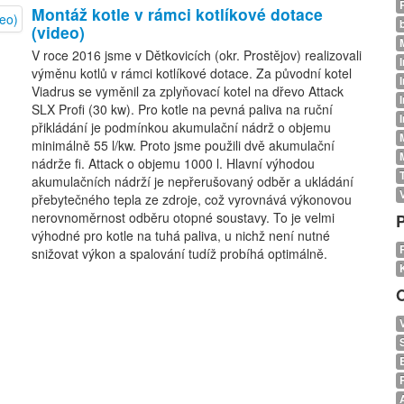
Montáž kotle v rámci kotlíkové dotace
(video)
V roce 2016 jsme v Dětkovicích (okr. Prostějov) realizovali
výměnu kotlů v rámci kotlíkové dotace. Za původní kotel
Viadrus se vyměnil za zplyňovací kotel na dřevo Attack
SLX Profi (30 kw). Pro kotle na pevná paliva na ruční
přikládání je podmínkou akumulační nádrž o objemu
minimálně 55 l/kw. Proto jsme použili dvě akumulační
nádrže fi. Attack o objemu 1000 l. Hlavní výhodou
akumulačních nádrží je nepřerušovaný odběr a ukládání
přebytečného tepla ze zdroje, což vyrovnává výkonovou
nerovnoměrnost odběru otopné soustavy. To je velmi
výhodné pro kotle na tuhá paliva, u nichž není nutné
snižovat výkon a spalování tudíž probíhá optimálně.