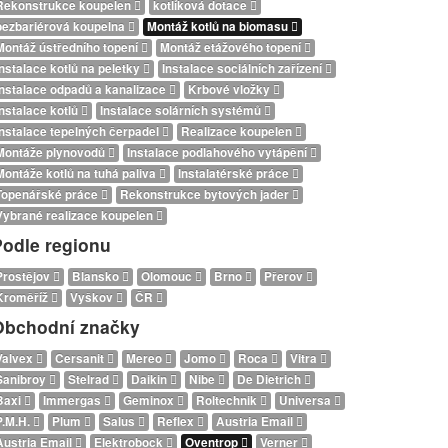
Rekonstrukce koupelen
kotlíková dotace
bezbariérová koupelna
Montáž kotlů na biomasu
Montáž ústředního topení
Montáž etážového topení
Instalace kotlů na peletky
Instalace sociálních zařízení
Instalace odpadů a kanalizace
Krbové vložky
Instalace kotlů
Instalace solárních systémů
Instalace tepelných čerpadel
Realizace koupelen
Montáže plynovodů
Instalace podlahového vytápění
Montáže kotlů na tuhá paliva
Instalatérské práce
Topenářské práce
Rekonstrukce bytových jader
Vybrané realizace koupelen
Podle regionu
Prostějov
Blansko
Olomouc
Brno
Přerov
Kroměříž
Vyškov
ČR
Obchodní značky
Valvex
Cersanit
Mereo
Jomo
Roca
Vitra
Sanibroy
Stelrad
Daikin
Nibe
De Dietrich
Baxi
Immergas
Geminox
Roltechnik
Universa
P.M.H.
Plum
Salus
Reflex
Austria Email
Austria Email
Elektrobock
Oventrop
Verner