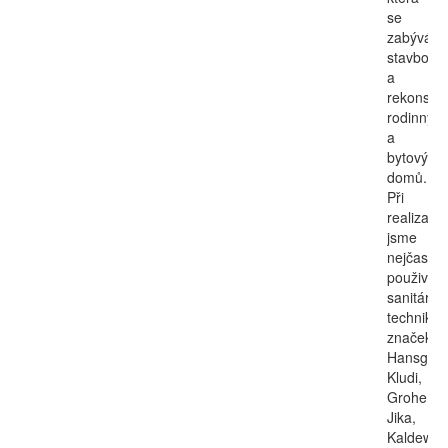
se
zabývá
stavbou
a
rekonstru
rodinnýc
a
bytových
domů.
Při
realizací
jsme
nejčastěji
použivali
sanitární
techniku
značek
Hansgroh
Kludi,
Grohe,
Jika,
Kaldewei,