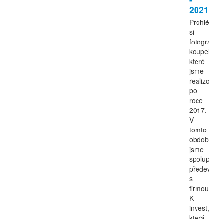
2021
Prohlédn
si
fotografie
koupelen
které
jsme
realizoval
po
roce
2017.
V
tomto
období
jsme
spoluprac
předevší
s
firmou
K-
invest,
která