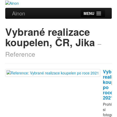
Ainon
MENU
Úvod
Vybrané realizace
Služby
koupelen, ČR, Jika
–
Reference
Reference
Videa
Certifikáty
Vybra
Partneři
realiz
koupe
po
Kontakt
roce
2021
Prohléd
si
fotografi