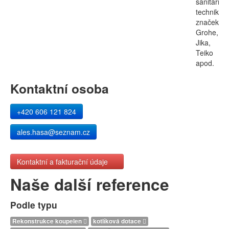
sanitární
techniku
značek
Grohe,
Jika,
Teiko
apod.
Kontaktní osoba
+420 606 121 824
ales.hasa@seznam.cz
Kontaktní a fakturační údaje
Naše další reference
Podle typu
Rekonstrukce koupelen
kotlíková dotace