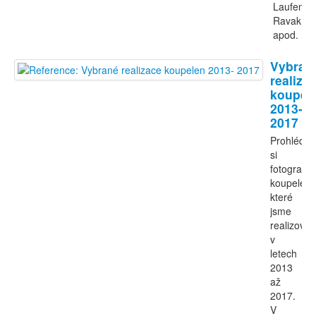
Laufen,
Ravak
apod.
Vybran
realiza
koupel
2013-
2017
Prohlédně
si
fotografie
koupelen,
které
jsme
realizovali
v
letech
2013
až
2017.
V