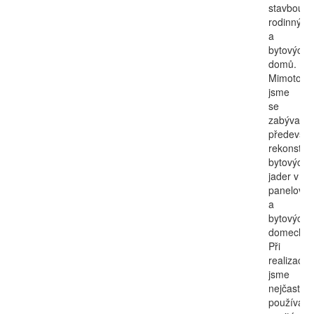
stavbou
rodinných
a
bytových
domů.
Mimoto
jsme
se
zabývali
předevší
rekonstruk
bytových
jader v
panelovýc
a
bytových
domech.
Při
realizacíc
jsme
nejčastěji
používali