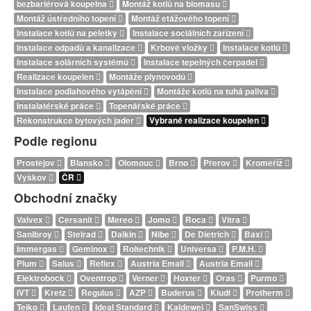
bezbariérová koupelna
Montáž kotlů na biomasu
Montáž ústředního topení
Montáž etážového topení
Instalace kotlů na peletky
Instalace sociálních zařízení
Instalace odpadů a kanalizace
Krbové vložky
Instalace kotlů
Instalace solárních systémů
Instalace tepelných čerpadel
Realizace koupelen
Montáže plynovodů
Instalace podlahového vytápění
Montáže kotlů na tuhá paliva
Instalatérské práce
Topenářské práce
Rekonstrukce bytových jader
Vybrané realizace koupelen
Podle regionu
Prostějov
Blansko
Olomouc
Brno
Přerov
Kroměříž
Vyškov
ČR
Obchodní značky
Valvex
Cersanit
Mereo
Jomo
Roca
Vitra
Sanibroy
Stelrad
Daikin
Nibe
De Dietrich
Baxi
Immergas
Geminox
Roltechnik
Universa
P.M.H.
Plum
Salus
Reflex
Austria Email
Austria Email
Elektrobock
Oventrop
Verner
Hoxter
Oras
Purmo
IVT
Kretz
Regulus
AZP
Buderus
Kludi
Protherm
Teiko
Laufen
Ideal Standard
Kaldewei
SanSwiss