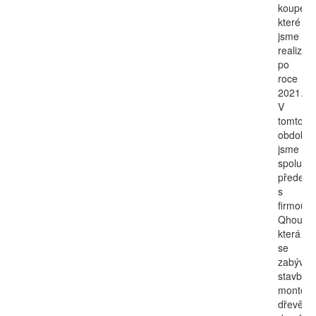
koupele
které
jsme
realizova
po
roce
2021.
V
tomto
období
jsme
spolupra
předevš
s
firmou
Qhouse,
která
se
zabývá
stavbou
montov
dřevěný