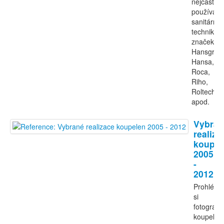
nejčastěji
používali
sanitární
techniku
značek
Hansgroh
Hansa,
Roca,
Riho,
Roltechni
apod.
Vybran
realiza
koupel
2005
-
2012
Prohlédn
si
fotografie
koupelen