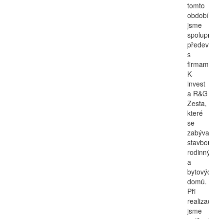
tomto
období
jsme
spolupraco
předevší
s
firmami
K-
invest
a R&G
Zesta,
které
se
zabývají
stavbou
rodinných
a
bytových
domů.
Při
realizacíc
jsme