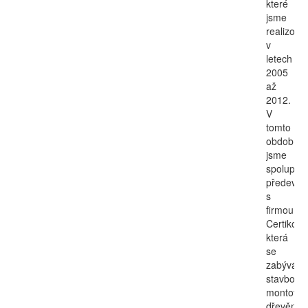
které
jsme
realizoval
v
letech
2005
až
2012.
V
tomto
období
jsme
spoluprac
předevší
s
firmou
Certiko,
která
se
zabývá
stavbou
montova
dřevěnýc