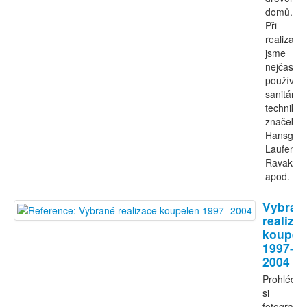
domů.
Při
realizací
jsme
nejčastěji
používali
sanitární
techniku
značek
Hansgroh
Laufen,
Ravak
apod.
Vybran
realiza
koupel
1997-
2004
Prohlédně
si
fotografie