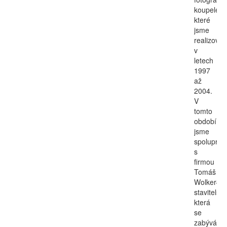
koupelen,
které
jsme
realizovali
v
letech
1997
až
2004.
V
tomto
období
jsme
spolupraco
s
firmou
Tomáš
Wolker-
stavitelství
která
se
zabývá