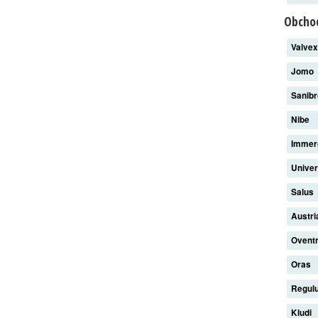
Obchod
Valve
Jomo
Sanib
Nibe
Imme
Unive
Salus
Austri
Ovent
Oras
Regul
Kludi