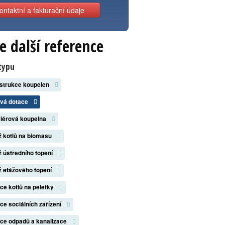
ontaktní a fakturační údaje
e další reference
typu
strukce koupelen
ová dotace
riérová koupelna
 kotlů na biomasu
 ústředního topení
 etážového topení
ace kotlů na peletky
ace sociálních zařízení
ace odpadů a kanalizace