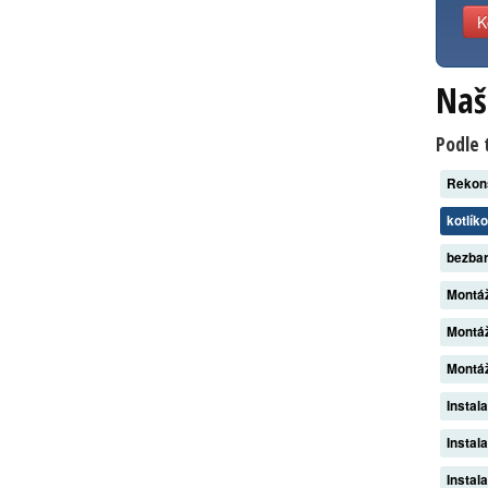
K
Naš
Podle 
Rekon
kotlík
bezba
Montáž
Montáž
Montáž
Instal
Instal
Instal