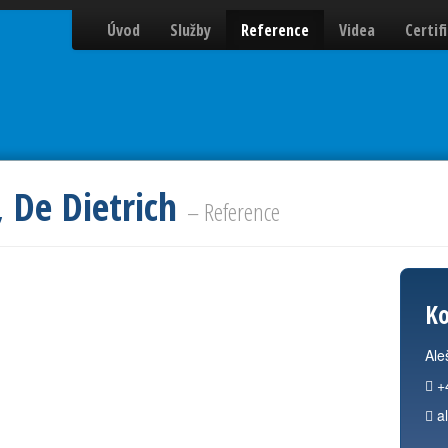
Úvod
Služby
Reference
Videa
Certif
, De Dietrich
– Reference
Ko
Ale
+
a