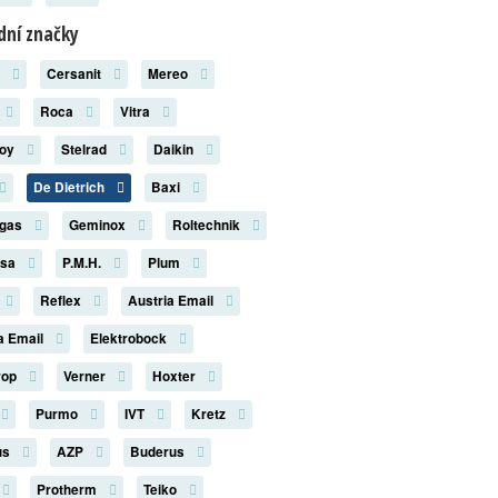
ní značky
x
Cersanit
Mereo
Roca
Vitra
roy
Stelrad
Daikin
De Dietrich
Baxi
rgas
Geminox
Roltechnik
rsa
P.M.H.
Plum
Reflex
Austria Email
a Email
Elektrobock
rop
Verner
Hoxter
Purmo
IVT
Kretz
us
AZP
Buderus
Protherm
Teiko