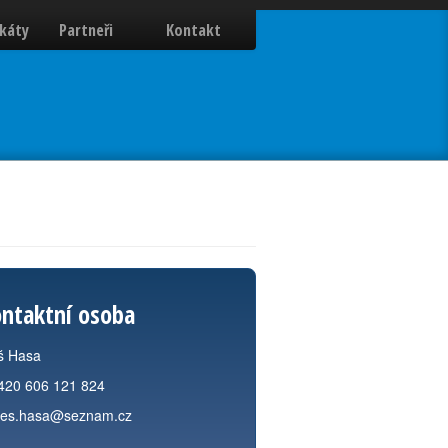
ikáty
Partneři
Kontakt
ntaktní osoba
š Hasa
420 606 121 824
les.hasa@seznam.cz