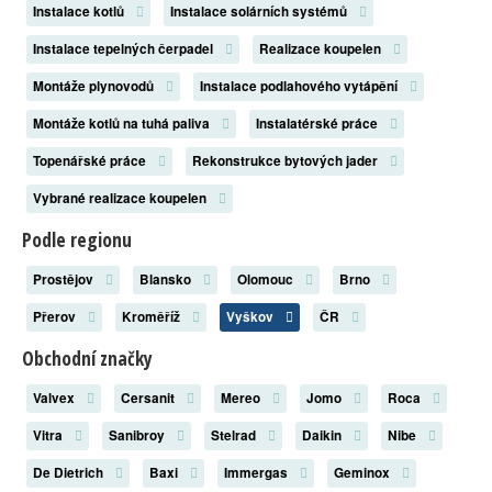
Instalace kotlů
Instalace solárních systémů
Instalace tepelných čerpadel
Realizace koupelen
Montáže plynovodů
Instalace podlahového vytápění
Montáže kotlů na tuhá paliva
Instalatérské práce
Topenářské práce
Rekonstrukce bytových jader
Vybrané realizace koupelen
Podle regionu
Prostějov
Blansko
Olomouc
Brno
Přerov
Kroměříž
Vyškov
ČR
Obchodní značky
Valvex
Cersanit
Mereo
Jomo
Roca
Vitra
Sanibroy
Stelrad
Daikin
Nibe
De Dietrich
Baxi
Immergas
Geminox