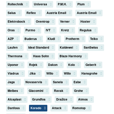
Roltechnik
Universa
P.M.H.
Plum
Salus
Reflex
Austria Email
Austria Email
Elektrobock
Oventrop
Verner
Hoxter
Oras
Purmo
IVT
Kretz
Regulus
AZP
Buderus
Kludi
Protherm
Teiko
Laufen
Ideal Standard
Kaldewei
SanSwiss
Thermona
Haas Sohn
Blaze Harmony
Uponor
Rojek
Dakon
Kolo
Geberit
Viadrus
Jika
Willo
Willo
Hansgrohe
Jaga
Novaservis
Sanela
Esbe
Meibes
Giacomini
Ravak
Grohe
Alcaplast
Grundfos
Dražice
Atmos
Danfoss
Korado
Attack
Romotop