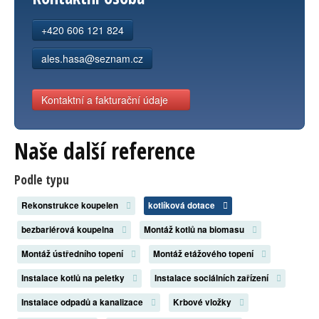
Kontakt
+420 606 121 824
ales.hasa@seznam.cz
Kontaktní a fakturační údaje
Naše další reference
Podle typu
Rekonstrukce koupelen
kotlíková dotace
bezbariérová koupelna
Montáž kotlů na biomasu
Montáž ústředního topení
Montáž etážového topení
Instalace kotlů na peletky
Instalace sociálních zařízení
Instalace odpadů a kanalizace
Krbové vložky