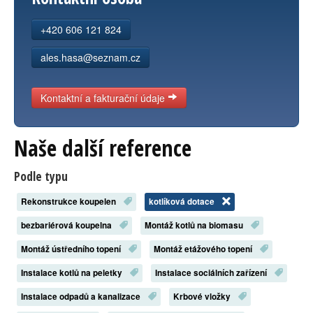
Kontakt
+420 606 121 824
ales.hasa@seznam.cz
Kontaktní a fakturační údaje
Naše další reference
Podle typu
Rekonstrukce koupelen
kotlíková dotace
bezbariérová koupelna
Montáž kotlů na biomasu
Montáž ústředního topení
Montáž etážového topení
Instalace kotlů na peletky
Instalace sociálních zařízení
Instalace odpadů a kanalizace
Krbové vložky