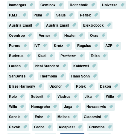
Immergas
Geminox
Roltechnik
Universa
P.M.H.
Plum
Salus
Reflex
Austria Email
Austria Email
Elektrobock
Oventrop
Verner
Hoxter
Oras
Purmo
IVT
Kretz
Regulus
AZP
Buderus
Kludi
Protherm
Teiko
Laufen
Ideal Standard
Kaldewei
SanSwiss
Thermona
Haas Sohn
Blaze Harmony
Uponor
Rojek
Dakon
Kolo
Geberit
Viadrus
Jika
Willo
Willo
Hansgrohe
Jaga
Novaservis
Sanela
Esbe
Meibes
Giacomini
Ravak
Grohe
Alcaplast
Grundfos