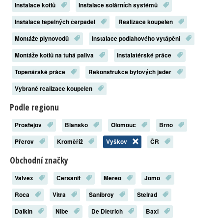
Instalace kotlů
Instalace solárních systémů
Instalace tepelných čerpadel
Realizace koupelen
Montáže plynovodů
Instalace podlahového vytápění
Montáže kotlů na tuhá paliva
Instalatérské práce
Topenářské práce
Rekonstrukce bytových jader
Vybrané realizace koupelen
Podle regionu
Prostějov
Blansko
Olomouc
Brno
Přerov
Kroměříž
Vyškov
ČR
Obchodní značky
Valvex
Cersanit
Mereo
Jomo
Roca
Vitra
Sanibroy
Stelrad
Daikin
Nibe
De Dietrich
Baxi