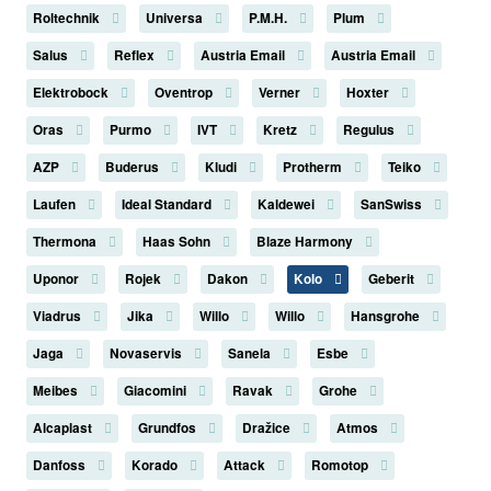
Roltechnik
Universa
P.M.H.
Plum
Salus
Reflex
Austria Email
Austria Email
Elektrobock
Oventrop
Verner
Hoxter
Oras
Purmo
IVT
Kretz
Regulus
AZP
Buderus
Kludi
Protherm
Teiko
Laufen
Ideal Standard
Kaldewei
SanSwiss
Thermona
Haas Sohn
Blaze Harmony
Uponor
Rojek
Dakon
Kolo
Geberit
Viadrus
Jika
Willo
Willo
Hansgrohe
Jaga
Novaservis
Sanela
Esbe
Meibes
Giacomini
Ravak
Grohe
Alcaplast
Grundfos
Dražice
Atmos
Danfoss
Korado
Attack
Romotop