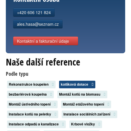
Kontakt
+420 606 121 824
ales.hasa@seznam.cz
Kontaktní a fakturační údaje
Naše další reference
Podle typu
Rekonstrukce koupelen
kotlíková dotace
bezbariérová koupelna
Montáž kotlů na biomasu
Montáž ústředního topení
Montáž etážového topení
Instalace kotlů na peletky
Instalace sociálních zařízení
Instalace odpadů a kanalizace
Krbové vložky