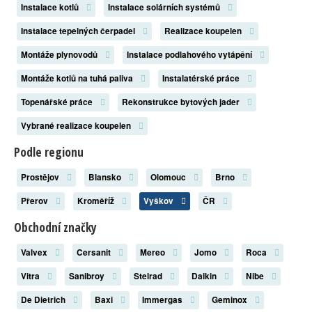
Instalace kotlů
Instalace solárních systémů
Instalace tepelných čerpadel
Realizace koupelen
Montáže plynovodů
Instalace podlahového vytápění
Montáže kotlů na tuhá paliva
Instalatérské práce
Topenářské práce
Rekonstrukce bytových jader
Vybrané realizace koupelen
Podle regionu
Prostějov
Blansko
Olomouc
Brno
Přerov
Kroměříž
Vyškov
ČR
Obchodní značky
Valvex
Cersanit
Mereo
Jomo
Roca
Vitra
Sanibroy
Stelrad
Daikin
Nibe
De Dietrich
Baxi
Immergas
Geminox