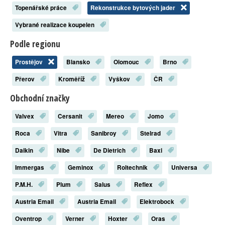
Topenářské práce
Rekonstrukce bytových jader
Vybrané realizace koupelen
Podle regionu
Prostějov
Blansko
Olomouc
Brno
Přerov
Kroměříž
Vyškov
ČR
Obchodní značky
Valvex
Cersanit
Mereo
Jomo
Roca
Vitra
Sanibroy
Stelrad
Daikin
Nibe
De Dietrich
Baxi
Immergas
Geminox
Roltechnik
Universa
P.M.H.
Plum
Salus
Reflex
Austria Email
Austria Email
Elektrobock
Oventrop
Verner
Hoxter
Oras