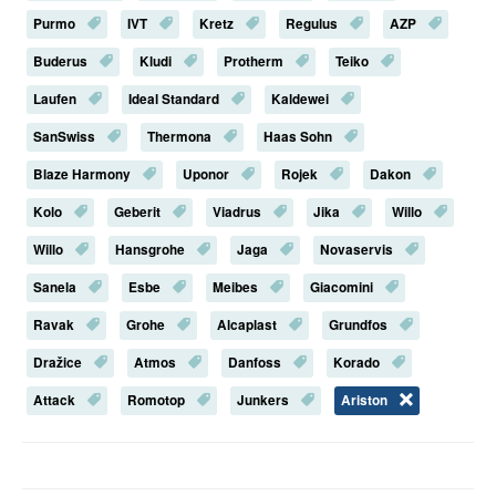
Purmo
IVT
Kretz
Regulus
AZP
Buderus
Kludi
Protherm
Teiko
Laufen
Ideal Standard
Kaldewei
SanSwiss
Thermona
Haas Sohn
Blaze Harmony
Uponor
Rojek
Dakon
Kolo
Geberit
Viadrus
Jika
Willo
Willo
Hansgrohe
Jaga
Novaservis
Sanela
Esbe
Meibes
Giacomini
Ravak
Grohe
Alcaplast
Grundfos
Dražice
Atmos
Danfoss
Korado
Attack
Romotop
Junkers
Ariston