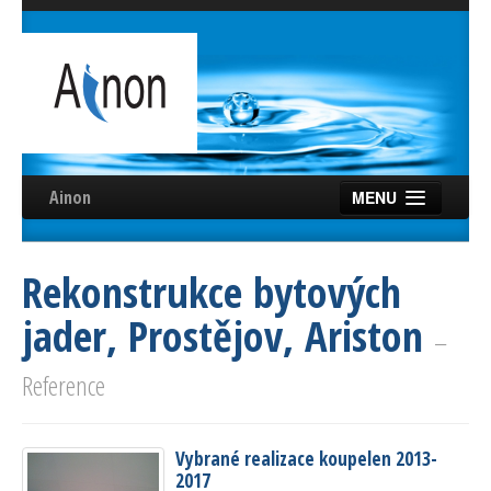
Ainon
MENU
Úvod
Rekonstrukce bytových
Služby
jader, Prostějov, Ariston
Reference
–
Videa
Reference
Certifikáty
Vybrané realizace koupelen 2013-
Partneři
2017