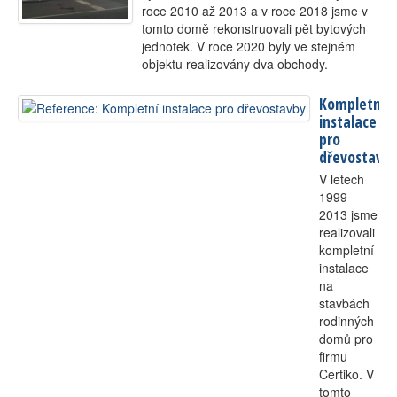
roce 2010 až 2013 a v roce 2018 jsme v
tomto domě rekonstruovali pět bytových
jednotek. V roce 2020 byly ve stejném
objektu realizovány dva obchody.
Kompletní
instalace
pro
dřevostavb
V letech
1999-
2013 jsme
realizovali
kompletní
instalace
na
stavbách
rodinných
domů pro
firmu
Certiko. V
tomto