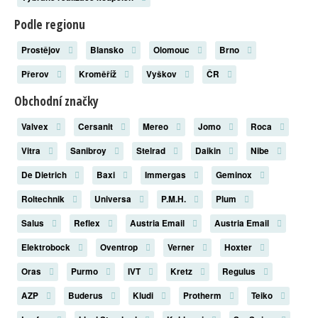
Podle regionu
Prostějov
Blansko
Olomouc
Brno
Přerov
Kroměříž
Vyškov
ČR
Obchodní značky
Valvex
Cersanit
Mereo
Jomo
Roca
Vitra
Sanibroy
Stelrad
Daikin
Nibe
De Dietrich
Baxi
Immergas
Geminox
Roltechnik
Universa
P.M.H.
Plum
Salus
Reflex
Austria Email
Austria Email
Elektrobock
Oventrop
Verner
Hoxter
Oras
Purmo
IVT
Kretz
Regulus
AZP
Buderus
Kludi
Protherm
Teiko