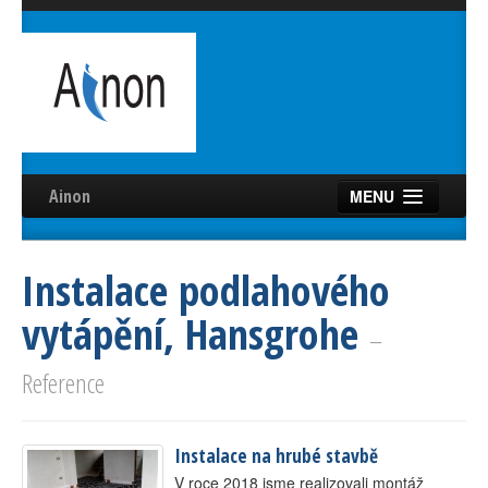
Ainon
MENU
Úvod
Instalace podlahového
Služby
vytápění, Hansgrohe
Reference
–
Videa
Reference
Certifikáty
Instalace na hrubé stavbě
Partneři
V roce 2018 jsme realizovali montáž