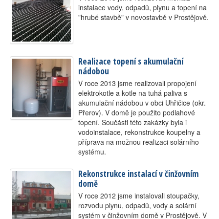
instalace vody, odpadů, plynu a topení na
Kontakt
"hrubé stavbě" v novostavbě v Prostějově.
Realizace topení s akumulační
nádobou
V roce 2013 jsme realizovali propojení
elektrokotle a kotle na tuhá paliva s
akumulační nádobou v obci Uhřičice (okr.
Přerov). V domě je použito podlahové
topení. Součásti této zakázky byla i
vodoinstalace, rekonstrukce koupelny a
příprava na možnou realizaci solárního
systému.
Rekonstrukce instalací v činžovním
domě
V roce 2012 jsme instalovali stoupačky,
rozvodu plynu, odpadů, vody a solární
systém v činžovním domě v Prostějově. V