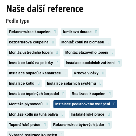
Naše další reference
Podle typu
Rekonstrukce koupelen
kotlíková dotace
bezbariérová koupelna
Montáž kotlů na biomasu
Montáž ústředního topení
Montáž etážového topení
Instalace kotlů na peletky
Instalace sociálních zařízení
Instalace odpadů a kanalizace
Krbové vložky
Instalace kotlů
Instalace solárních systémů
Instalace tepelných čerpadel
Realizace koupelen
Montáže plynovodů
Instalace podlahového vytápění
Montáže kotlů na tuhá paliva
Instalatérské práce
Topenářské práce
Rekonstrukce bytových jader
Vybrané realizace koupelen