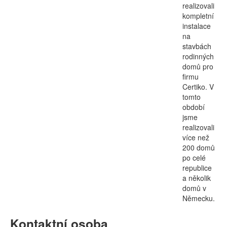
realizovali
kompletní
instalace
na
stavbách
rodinných
domů pro
firmu
Certiko. V
tomto
období
jsme
realizovali
více než
200 domů
po celé
republice
a několik
domů v
Německu.
Kontaktní osoba