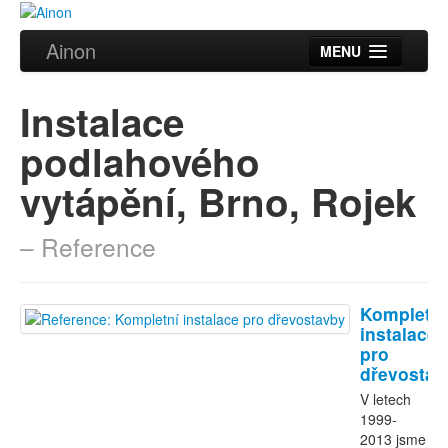
Ainon
MENU
Úvod
Instalace
Služby
podlahového
Reference
vytápění, Brno, Rojek
Videa
– Reference
Certifikáty
Partneři
Kompletní
instalace
Kontakt
pro
dřevostav
V letech
1999-
2013 jsme