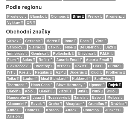
Podle regionu
Prostějov
Blansko
Olomouc
Brno
Přerov
Kroměříž
Vyškov
ČR
Obchodní značky
Valvex
Cersanit
Mereo
Jomo
Roca
Vitra
Sanibroy
Stelrad
Daikin
Nibe
De Dietrich
Baxi
Immergas
Geminox
Roltechnik
Universa
P.M.H.
Plum
Salus
Reflex
Austria Email
Austria Email
Elektrobock
Oventrop
Verner
Hoxter
Oras
Purmo
IVT
Kretz
Regulus
AZP
Buderus
Kludi
Protherm
Teiko
Laufen
Ideal Standard
Kaldewei
SanSwiss
Thermona
Haas Sohn
Blaze Harmony
Uponor
Rojek
Dakon
Kolo
Geberit
Viadrus
Jika
Willo
Willo
Hansgrohe
Jaga
Novaservis
Sanela
Esbe
Meibes
Giacomini
Ravak
Grohe
Alcaplast
Grundfos
Dražice
Atmos
Danfoss
Korado
Attack
Romotop
Junkers
Ariston