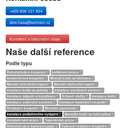
+420 606 121 824
ales.hasa@seznam.cz
Kontaktní a fakturační údaje
Naše další reference
Podle typu
Rekonstrukce koupelen
kotlíková dotace
bezbariérová koupelna
Montáž kotlů na biomasu
Montáž ústředního topení
Montáž etážového topení
Instalace kotlů na peletky
Instalace sociálních zařízení
Instalace odpadů a kanalizace
Krbové vložky
Instalace kotlů
Instalace solárních systémů
Instalace tepelných čerpadel
Realizace koupelen
Montáže plynovodů
Instalace podlahového vytápění
Montáže kotlů na tuhá paliva
Instalatérské práce
Topenářské práce
Rekonstrukce bytových jader
Vybrané realizace koupelen