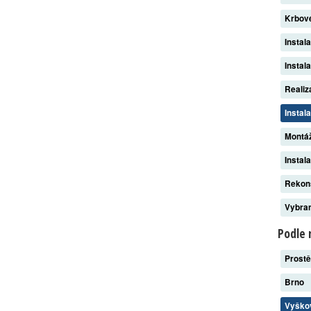
Krbov
Instal
Instal
Reali
Instal
Montáž
Instal
Rekon
Vybran
Podle 
Prost
Brno
Vyšk