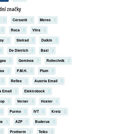
ní značky
x
Cersanit
Mereo
Roca
Vitra
roy
Stelrad
Daikin
De Dietrich
Baxi
rgas
Geminox
Roltechnik
rsa
P.M.H.
Plum
Reflex
Austria Email
a Email
Elektrobock
rop
Verner
Hoxter
Purmo
IVT
Kretz
us
AZP
Buderus
Protherm
Teiko