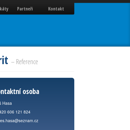
ikáty
Partneři
Kontakt
rit
– Reference
ntaktní osoba
š Hasa
420 606 121 824
les.hasa@seznam.cz