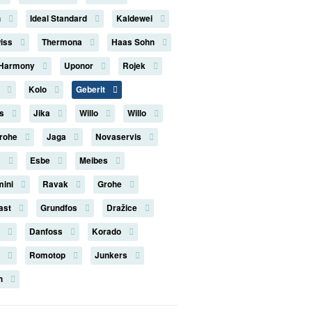
n
Ideal Standard
Kaldewei
iss
Thermona
Haas Sohn
 Harmony
Uponor
Rojek
n
Kolo
Geberit
us
Jika
Willo
Willo
rohe
Jaga
Novaservis
a
Esbe
Meibes
mini
Ravak
Grohe
last
Grundfos
Dražice
s
Danfoss
Korado
k
Romotop
Junkers
on