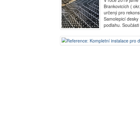
V roce 2019 jsme 
Brankovicích ( okr
určený pro rekons
Samolepicí desky 
podlahu. Součásti