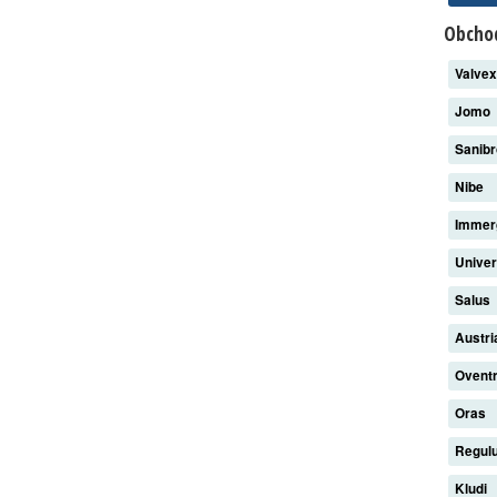
Obchod
Valve
Jomo
Sanib
Nibe
Imme
Unive
Salus
Austri
Ovent
Oras
Regul
Kludi