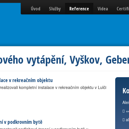
Úvod
Služby
Reference
Videa
Certif
ového vytápění, Vyškov, Gebe
lace v rekreačním objektu
ealizovali kompletní instalace v rekreačním objektu v Lulči
Ko
Ale
+
a
ní v podkrovním bytě