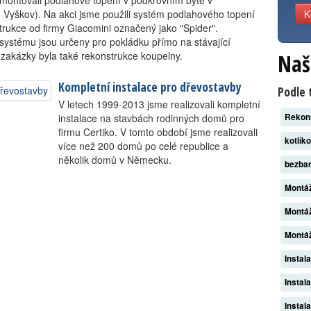
montovali podlahové topení v podkrovním bytě v
. Vyškov). Na akci jsme použili systém podlahového topení
K
trukce od firmy Giacomini označený jako "Spider".
systému jsou určeny pro pokládku přímo na stávající
 zakázky byla také rekonstrukce koupelny.
Naš
Kompletní instalace pro dřevostavby
Podle 
V letech 1999-2013 jsme realizovali kompletní
instalace na stavbách rodinných domů pro
Rekon
firmu Certiko. V tomto období jsme realizovali
kotlík
více než 200 domů po celé republice a
několik domů v Německu.
bezba
Montáž
Montáž
Montáž
Instal
Instal
Instal