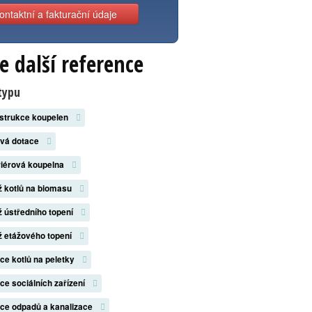
ontaktní a fakturační údaje
e další reference
typu
strukce koupelen
ová dotace
riérová koupelna
 kotlů na biomasu
 ústředního topení
 etážového topení
ace kotlů na peletky
ace sociálních zařízení
ace odpadů a kanalizace