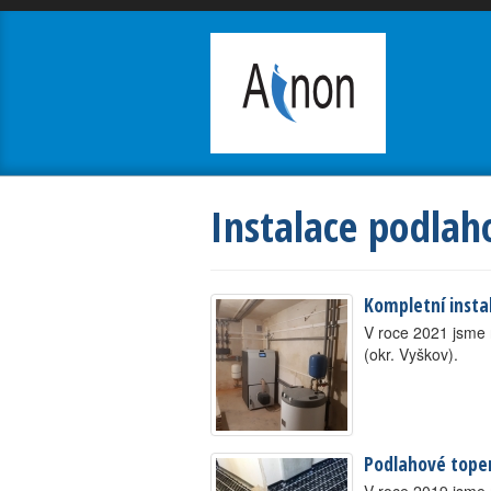
Instalace podlah
Kompletní insta
V roce 2021 jsme r
(okr. Vyškov).
Podlahové tope