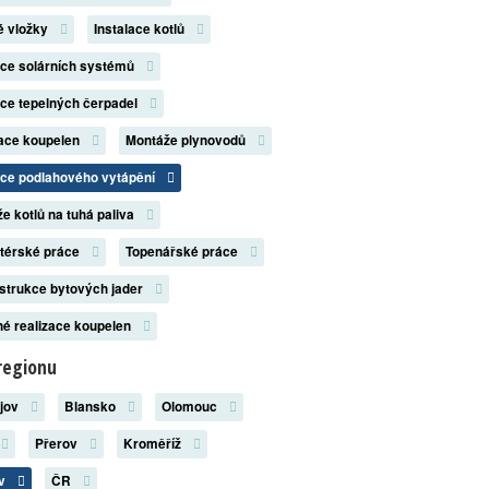
é vložky
Instalace kotlů
ace solárních systémů
ace tepelných čerpadel
zace koupelen
Montáže plynovodů
ace podlahového vytápění
e kotlů na tuhá paliva
atérské práce
Topenářské práce
strukce bytových jader
é realizace koupelen
regionu
ějov
Blansko
Olomouc
Přerov
Kroměříž
ov
ČR