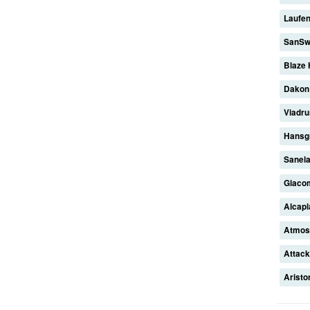
Laufe
SanSw
Blaze
Dako
Viadr
Hansg
Sanel
Giaco
Alcap
Atmo
Attac
Arist