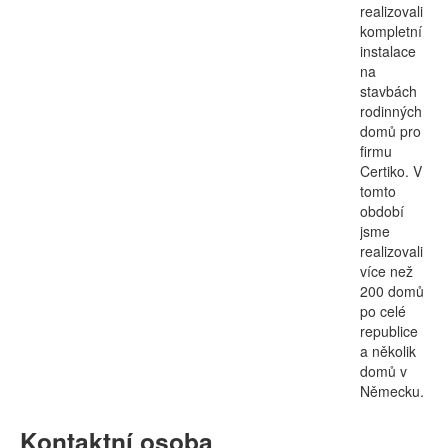
realizovali
kompletní
instalace
na
stavbách
rodinných
domů pro
firmu
Certiko. V
tomto
období
jsme
realizovali
více než
200 domů
po celé
republice
a několik
domů v
Německu.
Kontaktní osoba