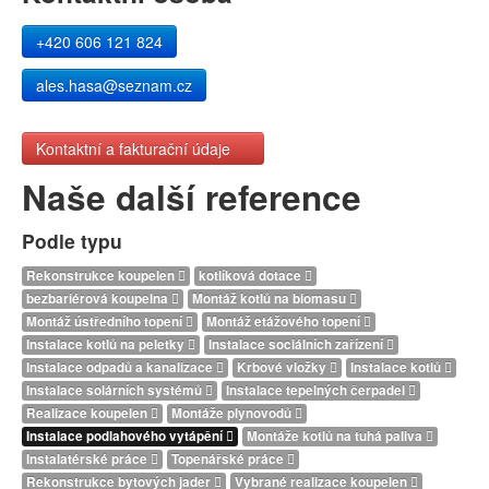
+420 606 121 824
ales.hasa@seznam.cz
Kontaktní a fakturační údaje
Naše další reference
Podle typu
Rekonstrukce koupelen
kotlíková dotace
bezbariérová koupelna
Montáž kotlů na biomasu
Montáž ústředního topení
Montáž etážového topení
Instalace kotlů na peletky
Instalace sociálních zařízení
Instalace odpadů a kanalizace
Krbové vložky
Instalace kotlů
Instalace solárních systémů
Instalace tepelných čerpadel
Realizace koupelen
Montáže plynovodů
Instalace podlahového vytápění
Montáže kotlů na tuhá paliva
Instalatérské práce
Topenářské práce
Rekonstrukce bytových jader
Vybrané realizace koupelen