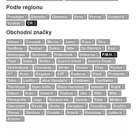
Podle regionu
Prostějov
Blansko
Olomouc
Brno
Přerov
Kroměříž
Vyškov
ČR
Obchodní značky
Valvex
Cersanit
Mereo
Jomo
Roca
Vitra
Sanibroy
Stelrad
Daikin
Nibe
De Dietrich
Baxi
Immergas
Geminox
Roltechnik
Universa
P.M.H.
Plum
Salus
Reflex
Austria Email
Austria Email
Elektrobock
Oventrop
Verner
Hoxter
Oras
Purmo
IVT
Kretz
Regulus
AZP
Buderus
Kludi
Protherm
Teiko
Laufen
Ideal Standard
Kaldewei
SanSwiss
Thermona
Haas Sohn
Blaze Harmony
Uponor
Rojek
Dakon
Kolo
Geberit
Viadrus
Jika
Willo
Willo
Hansgrohe
Jaga
Novaservis
Sanela
Esbe
Meibes
Giacomini
Ravak
Grohe
Alcaplast
Grundfos
Dražice
Atmos
Danfoss
Korado
Attack
Romotop
Junkers
Ariston