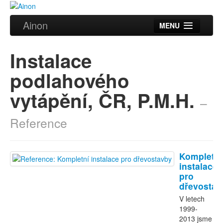
Ainon
MENU
Úvod
Instalace
Služby
podlahového
Reference
vytápění, ČR, P.M.H.
–
Videa
Reference
Certifikáty
Partneři
Kompletní
instalace
Kontakt
pro
dřevostav
V letech
1999-
2013 jsme