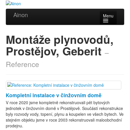
Ainon
Menu
Úvod
Montáže plynovodů,
Služby
Prostějov, Geberit
–
Reference
Reference
Videa
Certifikáty
Partneři
Kompletní instalace v činžovním domě
Kontakt
V roce 2020 jsme kompletně rekonstruovali pět bytových
jednotek v činžovním domě v Prostějově. Součástí rekonstrukce
byly rozvody vody, topení, plynu a koupelen ve všech bytech. Ve
stejném objektu jsme v roce 2003 rekonstruovali maloobchodní
prodejnu.