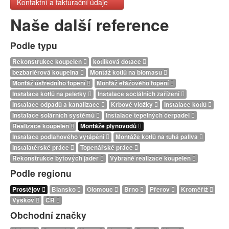
Kontaktní a fakturační údaje
Naše další reference
Podle typu
Rekonstrukce koupelen
kotlíková dotace
bezbariérová koupelna
Montáž kotlů na biomasu
Montáž ústředního topení
Montáž etážového topení
Instalace kotlů na peletky
Instalace sociálních zařízení
Instalace odpadů a kanalizace
Krbové vložky
Instalace kotlů
Instalace solárních systémů
Instalace tepelných čerpadel
Realizace koupelen
Montáže plynovodů
Instalace podlahového vytápění
Montáže kotlů na tuhá paliva
Instalatérské práce
Topenářské práce
Rekonstrukce bytových jader
Vybrané realizace koupelen
Podle regionu
Prostějov
Blansko
Olomouc
Brno
Přerov
Kroměříž
Vyškov
ČR
Obchodní značky