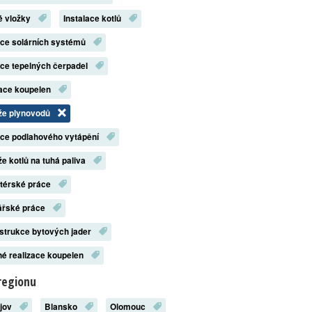
é vložky
Instalace kotlů
ace solárních systémů
ace tepelných čerpadel
zace koupelen
že plynovodů
ace podlahového vytápění
e kotlů na tuhá paliva
atérské práce
ářské práce
strukce bytových jader
é realizace koupelen
regionu
ějov
Blansko
Olomouc