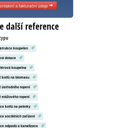
ontaktní a fakturační údaje
e další reference
typu
strukce koupelen
ová dotace
riérová koupelna
 kotlů na biomasu
 ústředního topení
 etážového topení
ace kotlů na peletky
ace sociálních zařízení
ace odpadů a kanalizace