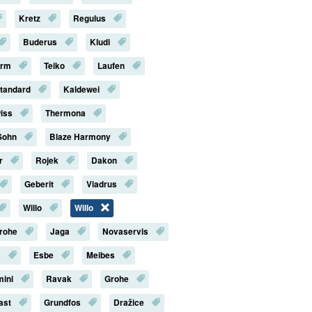
Kretz
Regulus
Buderus
Kludi
erm
Teiko
Laufen
Standard
Kaldewei
iss
Thermona
Sohn
Blaze Harmony
r
Rojek
Dakon
Geberit
Viadrus
Willo
Willo
rohe
Jaga
Novaservis
a
Esbe
Meibes
mini
Ravak
Grohe
last
Grundfos
Dražice