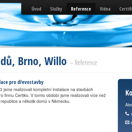
Úvod
Služby
Reference
Videa
Certif
dů, Brno, Willo
– Reference
lace pro dřevostavby
3 jsme realizovali kompletní instalace na stavbách
Ko
 firmu Certiko. V tomto období jsme realizovali více než
 republice a několik domů v Německu.
Ale