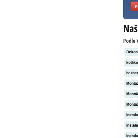
K
Naš
Podle 
Rekon
kotlík
bezba
Montáž
Montáž
Montáž
Instal
Instal
Instal