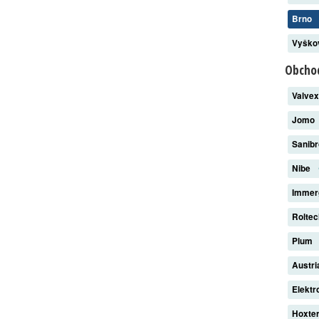
Brno
Vyšk
Obchod
Valve
Jomo
Sanib
Nibe
Imme
Rolte
Plum
Austri
Elekt
Hoxte