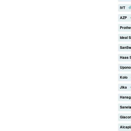
IVT
AZP
Proth
Ideal 
SanSw
Haas 
Upono
Kolo
Jika
Hansg
Sanel
Giaco
Alcap