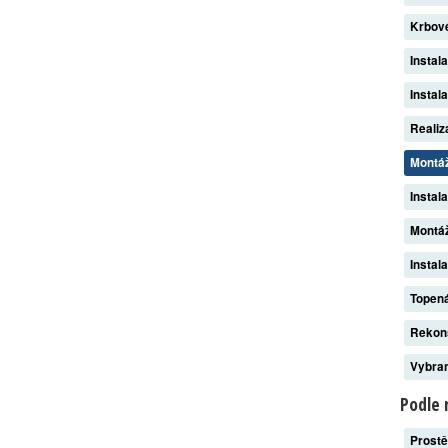
Krbov
Instal
Instal
Reali
Montá
Instal
Montáž
Instal
Topen
Rekon
Vybran
Podle 
Prost