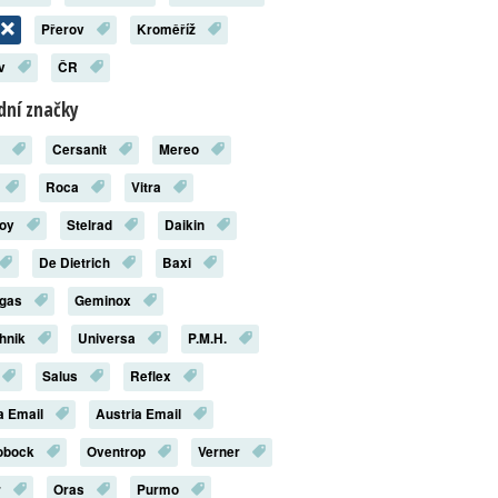
Přerov
Kroměříž
ov
ČR
ní značky
x
Cersanit
Mereo
Roca
Vitra
roy
Stelrad
Daikin
De Dietrich
Baxi
rgas
Geminox
chnik
Universa
P.M.H.
Salus
Reflex
a Email
Austria Email
robock
Oventrop
Verner
r
Oras
Purmo