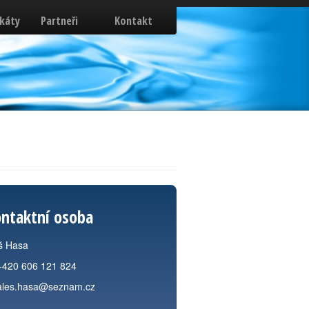
ikáty
Partneři
Kontakt
ntaktní osoba
š Hasa
+420 606 121 824
ales.hasa@seznam.cz