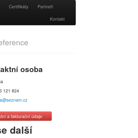
Certifikáty
Partneři
Kontakt
eference
aktní osoba
sa
6 121 824
sa@seznam.cz
tní a fakturační údaje
e další