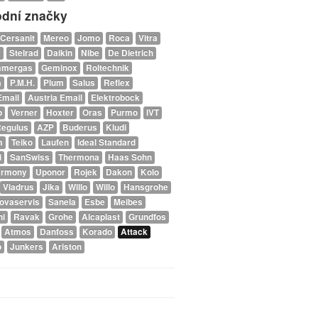
dní značky
Cersanit
Mereo
Jomo
Roca
Vitra
y
Stelrad
Daikin
Nibe
De Dietrich
mmergas
Geminox
Roltechnik
a
P.M.H.
Plum
Salus
Reflex
Email
Austria Email
Elektrobock
p
Verner
Hoxter
Oras
Purmo
IVT
egulus
AZP
Buderus
Kludi
m
Teiko
Laufen
Ideal Standard
i
SanSwiss
Thermona
Haas Sohn
armony
Uponor
Rojek
Dakon
Kolo
Viadrus
Jika
Willo
Willo
Hansgrohe
ovaservis
Sanela
Esbe
Meibes
ni
Ravak
Grohe
Alcaplast
Grundfos
Atmos
Danfoss
Korado
Attack
p
Junkers
Ariston