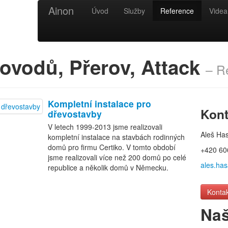
Ainon
Úvod
Služby
Reference
Videa
ovodů, Přerov, Attack
– R
Kompletní instalace pro
Kont
dřevostavby
V letech 1999-2013 jsme realizovali
Aleš Ha
kompletní instalace na stavbách rodinných
domů pro firmu Certiko. V tomto období
+420 60
jsme realizovali více než 200 domů po celé
ales.ha
republice a několik domů v Německu.
Kontak
Naš