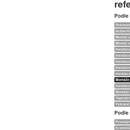
ref
Podle
Rekonst
bezbarié
Montáž ú
Montáž e
Instalac
Instalace
Instalac
Instalace
Instalac
Montáže
Instalac
Montáže 
Topenář
Vybrané 
Podle
Prostějo
Kroměří