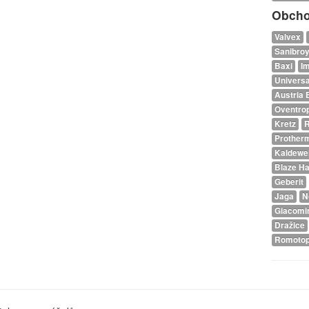
Obcho
Valvex
Sanibro
Baxi
I
Univers
Austria 
Oventro
Kretz
R
Prother
Kaldewe
Blaze H
Geberit
Jaga
N
Giacomi
Dražice
Romoto