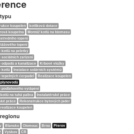
erence
 typu
rukce koupelen
kotlíková dotace
rová koupelna
Montáž kotlů na biomasu
středního topení
tážového topení
e kotlů na peletky
 sociálních zařízení
e odpadů a kanalizace
Krbové vložky
 kotlů
Instalace solárních systémů
e tepelných čerpadel
Realizace koupelen
 plynovodů
e podlahového vytápění
kotlů na tuhá paliva
Instalatérské práce
ské práce
Rekonstrukce bytových jader
realizace koupelen
 regionu
v
Blansko
Olomouc
Brno
Přerov
ž
Vyškov
ČR