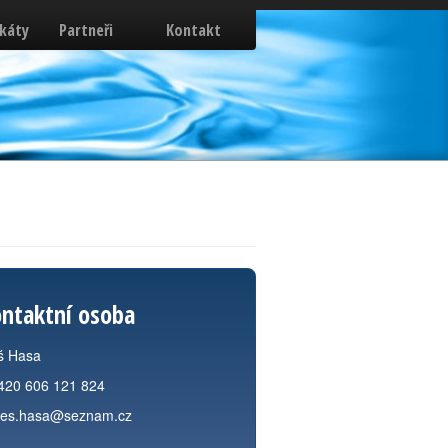
ikáty
Partneři
Kontakt
ntaktní osoba
š Hasa
420 606 121 824
les.hasa@seznam.cz