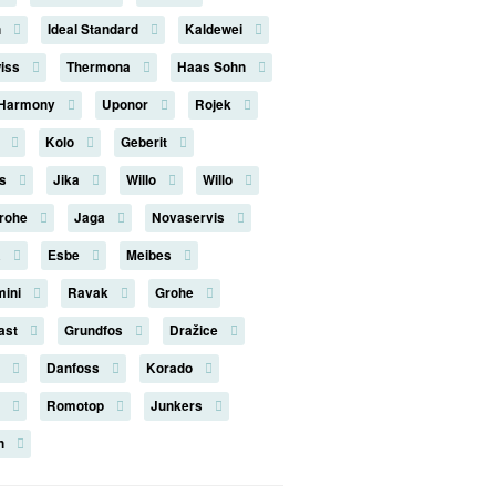
n
Ideal Standard
Kaldewei
iss
Thermona
Haas Sohn
 Harmony
Uponor
Rojek
n
Kolo
Geberit
us
Jika
Willo
Willo
rohe
Jaga
Novaservis
a
Esbe
Meibes
mini
Ravak
Grohe
last
Grundfos
Dražice
s
Danfoss
Korado
k
Romotop
Junkers
on