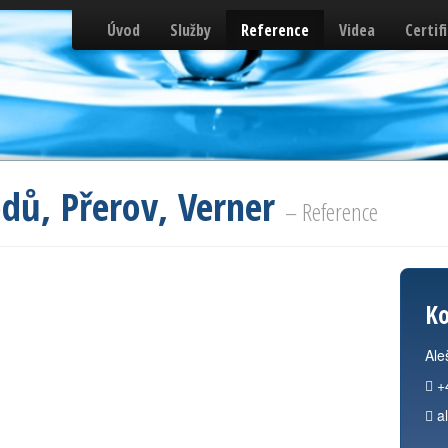
Úvod
Služby
Reference
Videa
Certif
dů, Přerov, Verner
– Reference
Ko
Ale
+
a