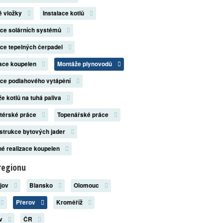
é vložky
Instalace kotlů
ace solárních systémů
ace tepelných čerpadel
zace koupelen
Montáže plynovodů
ace podlahového vytápění
e kotlů na tuhá paliva
atérské práce
Topenářské práce
strukce bytových jader
é realizace koupelen
regionu
ějov
Blansko
Olomouc
Přerov
Kroměříž
ov
ČR