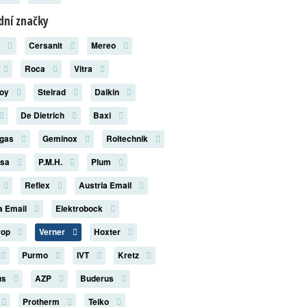
ní značky
x
Cersanit
Mereo
Roca
Vitra
roy
Stelrad
Daikin
De Dietrich
Baxi
rgas
Geminox
Roltechnik
rsa
P.M.H.
Plum
Reflex
Austria Email
a Email
Elektrobock
rop
Verner
Hoxter
Purmo
IVT
Kretz
us
AZP
Buderus
Protherm
Teiko