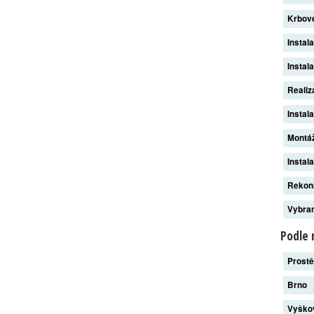
Krbov
Instal
Instal
Reali
Instal
Montáž
Instal
Rekon
Vybran
Podle 
Prost
Brno
Vyšk