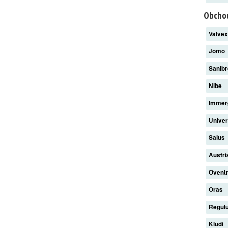
Obchod
Valve
Jomo
Sanib
Nibe
Imme
Unive
Salus
Austri
Ovent
Oras
Regul
Kludi