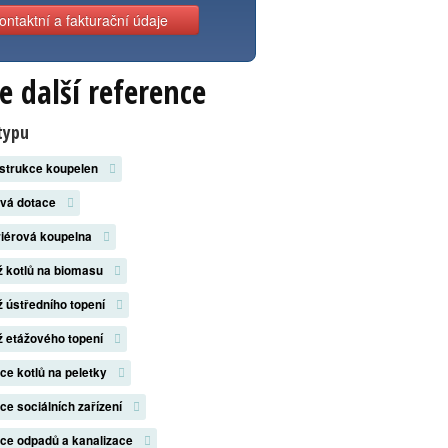
ontaktní a fakturační údaje
e další reference
typu
strukce koupelen
ová dotace
riérová koupelna
 kotlů na biomasu
 ústředního topení
 etážového topení
ace kotlů na peletky
ace sociálních zařízení
ace odpadů a kanalizace