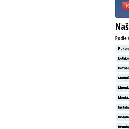
K
Naš
Podle 
Rekon
kotlík
bezba
Montáž
Montáž
Montáž
Instal
Instal
Instal