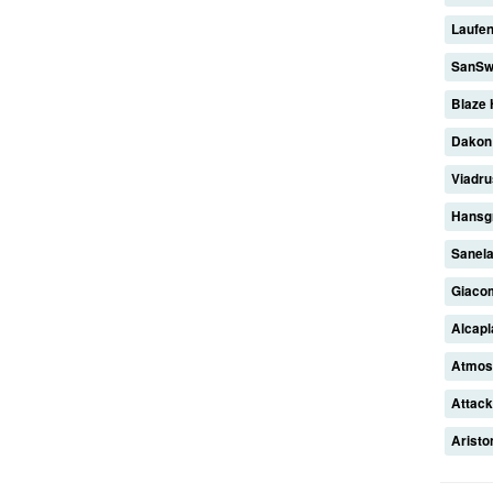
Laufe
SanSw
Blaze
Dako
Viadr
Hansg
Sanel
Giaco
Alcap
Atmo
Attac
Arist