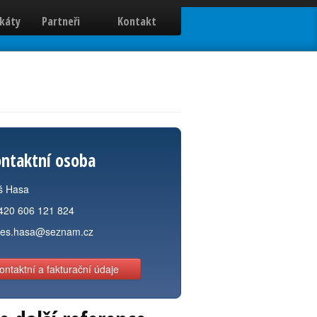
ikáty
Partneři
Kontakt
ntaktní osoba
š Hasa
420 606 121 824
les.hasa@seznam.cz
ontaktní a fakturační údaje