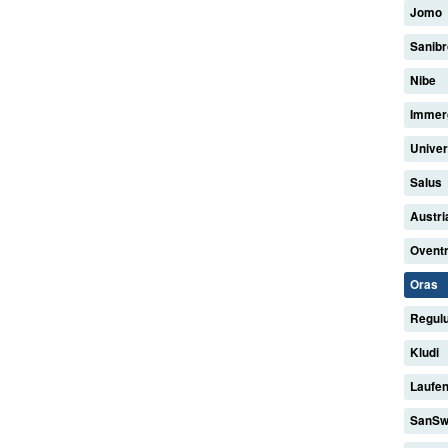
Jomo
Sanib
Nibe
Imme
Unive
Salus
Austri
Ovent
Oras
Regul
Kludi
Laufe
SanSw