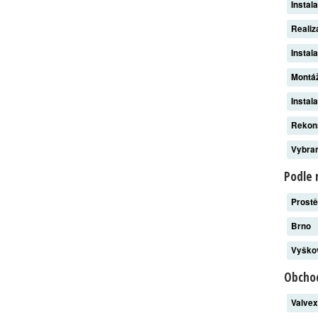
Instal
Reali
Instal
Montáž
Instal
Rekon
Vybran
Podle 
Prost
Brno
Vyšk
Obchod
Valve