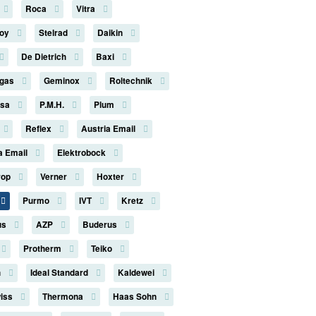
Roca
Vitra
roy
Stelrad
Daikin
De Dietrich
Baxi
rgas
Geminox
Roltechnik
rsa
P.M.H.
Plum
Reflex
Austria Email
a Email
Elektrobock
rop
Verner
Hoxter
Purmo
IVT
Kretz
us
AZP
Buderus
Protherm
Teiko
n
Ideal Standard
Kaldewei
iss
Thermona
Haas Sohn