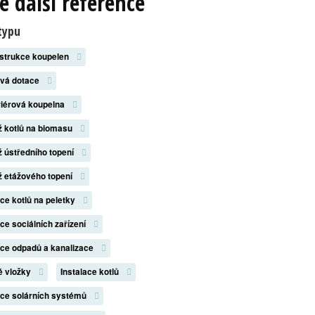
e další reference
typu
strukce koupelen
ová dotace
riérová koupelna
 kotlů na biomasu
 ústředního topení
 etážového topení
ace kotlů na peletky
ace sociálních zařízení
ace odpadů a kanalizace
é vložky
Instalace kotlů
ace solárních systémů