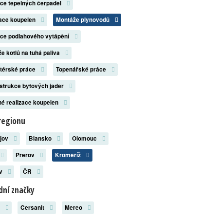
ace tepelných čerpadel
zace koupelen
Montáže plynovodů
ace podlahového vytápění
e kotlů na tuhá paliva
atérské práce
Topenářské práce
strukce bytových jader
é realizace koupelen
regionu
ějov
Blansko
Olomouc
Přerov
Kroměříž
ov
ČR
ní značky
x
Cersanit
Mereo