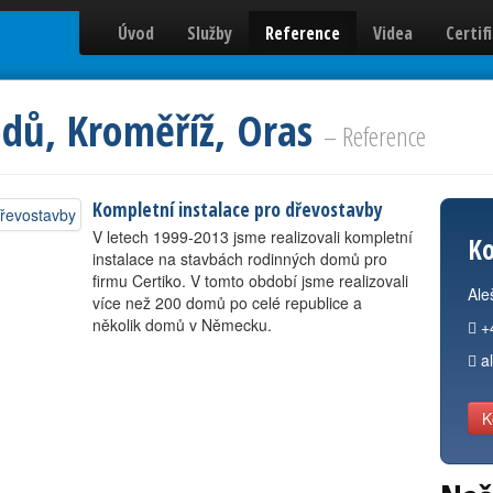
Úvod
Služby
Reference
Videa
Certif
dů, Kroměříž, Oras
– Reference
Kompletní instalace pro dřevostavby
V letech 1999-2013 jsme realizovali kompletní
Ko
instalace na stavbách rodinných domů pro
firmu Certiko. V tomto období jsme realizovali
Ale
více než 200 domů po celé republice a
několik domů v Německu.
+
a
K