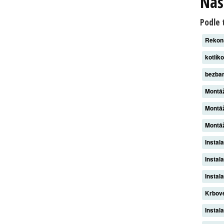
Naš
Podle 
Rekon
kotlík
bezba
Montáž
Montáž
Montáž
Instal
Instal
Instal
Krbov
Instal