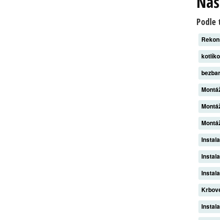
Naš
Podle 
Rekon
kotlík
bezba
Montáž
Montáž
Montáž
Instal
Instal
Instal
Krbov
Instal