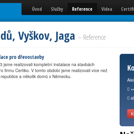
Úvod
Služby
Reference
Videa
Certif
dů, Vyškov, Jaga
– Reference
lace pro dřevostavby
3 jsme realizovali kompletní instalace na stavbách
Ko
 firmu Certiko. V tomto období jsme realizovali více než
 republice a několik domů v Německu.
Ale
+
a
K