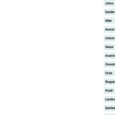
Jomo
Sanib
Nibe
Imme
Unive
Salus
Austri
Ovent
Oras
Regul
Kludi
Laufe
SanSw