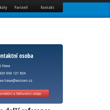
ikáty
Partneři
Kontakt
ntaktní osoba
š Hasa
420 606 121 824
les.hasa@seznam.cz
ontaktní a fakturační údaje