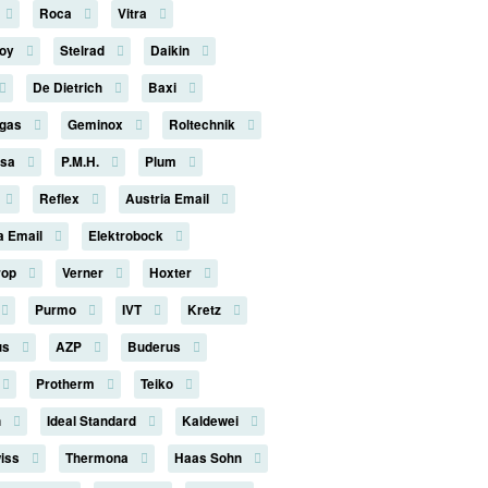
Roca
Vitra
roy
Stelrad
Daikin
De Dietrich
Baxi
rgas
Geminox
Roltechnik
rsa
P.M.H.
Plum
Reflex
Austria Email
a Email
Elektrobock
rop
Verner
Hoxter
Purmo
IVT
Kretz
us
AZP
Buderus
Protherm
Teiko
n
Ideal Standard
Kaldewei
iss
Thermona
Haas Sohn