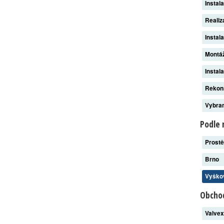
Instal
Reali
Instal
Montáž
Instal
Rekon
Vybran
Podle 
Prost
Brno
Vyšk
Obchod
Valve