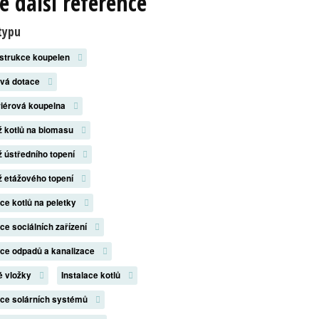
e další reference
typu
strukce koupelen
ová dotace
riérová koupelna
 kotlů na biomasu
 ústředního topení
 etážového topení
ace kotlů na peletky
ace sociálních zařízení
ace odpadů a kanalizace
é vložky
Instalace kotlů
ace solárních systémů