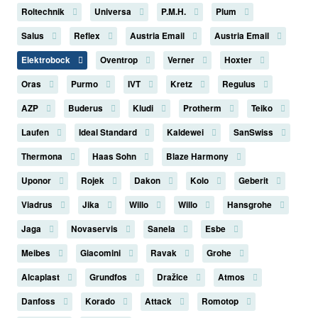
Roltechnik
Universa
P.M.H.
Plum
Salus
Reflex
Austria Email
Austria Email
Elektrobock
Oventrop
Verner
Hoxter
Oras
Purmo
IVT
Kretz
Regulus
AZP
Buderus
Kludi
Protherm
Teiko
Laufen
Ideal Standard
Kaldewei
SanSwiss
Thermona
Haas Sohn
Blaze Harmony
Uponor
Rojek
Dakon
Kolo
Geberit
Viadrus
Jika
Willo
Willo
Hansgrohe
Jaga
Novaservis
Sanela
Esbe
Meibes
Giacomini
Ravak
Grohe
Alcaplast
Grundfos
Dražice
Atmos
Danfoss
Korado
Attack
Romotop