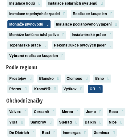
Instalace kotlů
Instalace solárních systémů
Instalace tepelných čerpadel
Realizace koupelen
Montáže plynovodů
Instalace podlahového vytápění
Montáže kotlů na tuhá paliva
Instalatérské práce
Topenářské práce
Rekonstrukce bytových jader
Vybrané realizace koupelen
Podle regionu
Prostějov
Blansko
Olomouc
Brno
Přerov
Kroměříž
Vyškov
ČR
Obchodní značky
Valvex
Cersanit
Mereo
Jomo
Roca
Vitra
Sanibroy
Stelrad
Daikin
Nibe
De Dietrich
Baxi
Immergas
Geminox