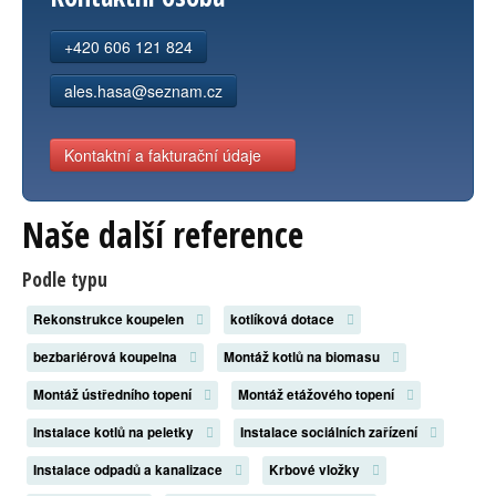
Kontakt
+420 606 121 824
ales.hasa@seznam.cz
Kontaktní a fakturační údaje
Naše další reference
Podle typu
Rekonstrukce koupelen
kotlíková dotace
bezbariérová koupelna
Montáž kotlů na biomasu
Montáž ústředního topení
Montáž etážového topení
Instalace kotlů na peletky
Instalace sociálních zařízení
Instalace odpadů a kanalizace
Krbové vložky