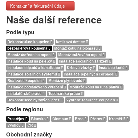
Kontaktní a fakturační údaje
Naše další reference
Podle typu
Rekonstrukce koupelen
kotlíková dotace
bezbariérová koupelna
Montáž kotlů na biomasu
Montáž ústředního topení
Montáž etážového topení
Instalace kotlů na peletky
Instalace sociálních zařízení
Instalace odpadů a kanalizace
Krbové vložky
Instalace kotlů
Instalace solárních systémů
Instalace tepelných čerpadel
Realizace koupelen
Montáže plynovodů
Instalace podlahového vytápění
Montáže kotlů na tuhá paliva
Instalatérské práce
Topenářské práce
Rekonstrukce bytových jader
Vybrané realizace koupelen
Podle regionu
Prostějov
Blansko
Olomouc
Brno
Přerov
Kroměříž
Vyškov
ČR
Obchodní značky