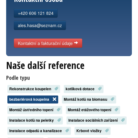
Kontakt
+420 606 121 824
ales.hasa@seznam.cz
Kontaktní a fakturační údaje
Naše další reference
Podle typu
Rekonstrukce koupelen
kotlíková dotace
bezbariérová koupelna
Montáž kotlů na biomasu
Montáž ústředního topení
Montáž etážového topení
Instalace kotlů na peletky
Instalace sociálních zařízení
Instalace odpadů a kanalizace
Krbové vložky