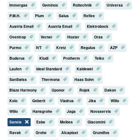
Immergas
Geminox
Roltechnik
Universa
P.M.H.
Plum
Salus
Reflex
Austria Email
Austria Email
Elektrobock
Oventrop
Verner
Hoxter
Oras
Purmo
IVT
Kretz
Regulus
AZP
Buderus
Kludi
Protherm
Teiko
Laufen
Ideal Standard
Kaldewei
SanSwiss
Thermona
Haas Sohn
Blaze Harmony
Uponor
Rojek
Dakon
Kolo
Geberit
Viadrus
Jika
Willo
Willo
Hansgrohe
Jaga
Novaservis
Sanela
Esbe
Meibes
Giacomini
Ravak
Grohe
Alcaplast
Grundfos