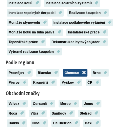
Instalace kotlů
Instalace solárních systémů
Instalace tepelných čerpadel
Realizace koupelen
Montáže plynovodů
Instalace podlahového vytápění
Montáže kotlů na tuhá paliva
Instalatérské práce
Topenářské práce
Rekonstrukce bytových jader
Vybrané realizace koupelen
Podle regionu
Prostějov
Blansko
Olomouc
Brno
Přerov
Kroměříž
Vyškov
ČR
Obchodní značky
Valvex
Cersanit
Mereo
Jomo
Roca
Vitra
Sanibroy
Stelrad
Daikin
Nibe
De Dietrich
Baxi