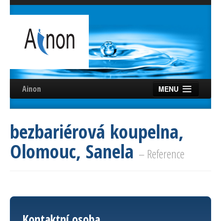
Ainon
MENU
Úvod
bezbariérová koupelna,
Služby
Olomouc, Sanela
Reference
– Reference
Videa
Certifikáty
Partneři
Kontaktní osoba