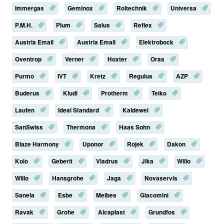
Immergas
Geminox
Roltechnik
Universa
P.M.H.
Plum
Salus
Reflex
Austria Email
Austria Email
Elektrobock
Oventrop
Verner
Hoxter
Oras
Purmo
IVT
Kretz
Regulus
AZP
Buderus
Kludi
Protherm
Teiko
Laufen
Ideal Standard
Kaldewei
SanSwiss
Thermona
Haas Sohn
Blaze Harmony
Uponor
Rojek
Dakon
Kolo
Geberit
Viadrus
Jika
Willo
Willo
Hansgrohe
Jaga
Novaservis
Sanela
Esbe
Meibes
Giacomini
Ravak
Grohe
Alcaplast
Grundfos