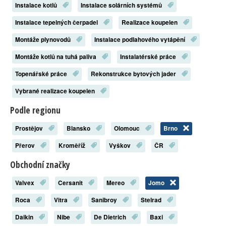
Instalace kotlů
Instalace solárních systémů
Instalace tepelných čerpadel
Realizace koupelen
Montáže plynovodů
Instalace podlahového vytápění
Montáže kotlů na tuhá paliva
Instalatérské práce
Topenářské práce
Rekonstrukce bytových jader
Vybrané realizace koupelen
Podle regionu
Prostějov
Blansko
Olomouc
Brno
Přerov
Kroměříž
Vyškov
ČR
Obchodní značky
Valvex
Cersanit
Mereo
Jomo
Roca
Vitra
Sanibroy
Stelrad
Daikin
Nibe
De Dietrich
Baxi