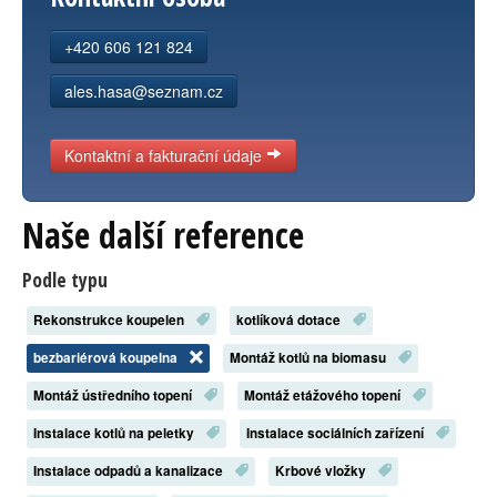
Kontakt
+420 606 121 824
ales.hasa@seznam.cz
Kontaktní a fakturační údaje
Naše další reference
Podle typu
Rekonstrukce koupelen
kotlíková dotace
bezbariérová koupelna
Montáž kotlů na biomasu
Montáž ústředního topení
Montáž etážového topení
Instalace kotlů na peletky
Instalace sociálních zařízení
Instalace odpadů a kanalizace
Krbové vložky