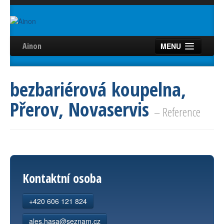
Ainon
MENU
Úvod
bezbariérová koupelna,
Služby
Přerov, Novaservis
Reference
– Reference
Videa
Certifikáty
Partneři
Kontaktní osoba
Kontakt
+420 606 121 824
ales.hasa@seznam.cz