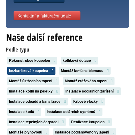
Kontaktní a fakturační údaje
Naše další reference
Podle typu
Rekonstrukce koupelen
kotlíková dotace
bezbariérová koupelna
Montáž kotlů na biomasu
Montáž ústředního topení
Montáž etážového topení
Instalace kotlů na peletky
Instalace sociálních zařízení
Instalace odpadů a kanalizace
Krbové vložky
Instalace kotlů
Instalace solárních systémů
Instalace tepelných čerpadel
Realizace koupelen
Montáže plynovodů
Instalace podlahového vytápění