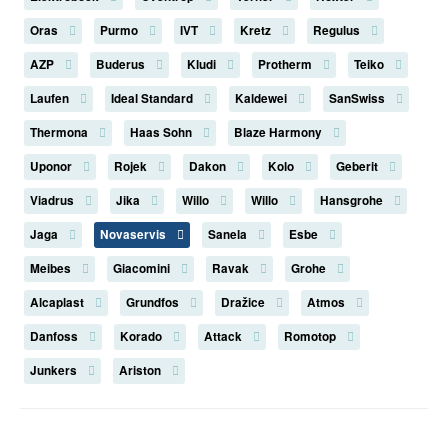
Oras
Purmo
IVT
Kretz
Regulus
AZP
Buderus
Kludi
Protherm
Teiko
Laufen
Ideal Standard
Kaldewei
SanSwiss
Thermona
Haas Sohn
Blaze Harmony
Uponor
Rojek
Dakon
Kolo
Geberit
Viadrus
Jika
Willo
Willo
Hansgrohe
Jaga
Novaservis
Sanela
Esbe
Meibes
Giacomini
Ravak
Grohe
Alcaplast
Grundfos
Dražice
Atmos
Danfoss
Korado
Attack
Romotop
Junkers
Ariston