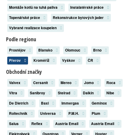
Montáže kotlů na tuhá paliva
Instalatérské práce
Topenářské práce
Rekonstrukce bytových jader
Vybrané realizace koupelen
Podle regionu
Prostějov
Blansko
Olomouc
Brno
Přerov
Kroměříž
Vyškov
ČR
Obchodní značky
Valvex
Cersanit
Mereo
Jomo
Roca
Vitra
Sanibroy
Stelrad
Daikin
Nibe
De Dietrich
Baxi
Immergas
Geminox
Roltechnik
Universa
P.M.H.
Plum
Salus
Reflex
Austria Email
Austria Email
Elektrobock
Oventrop
Verner
Hoxter