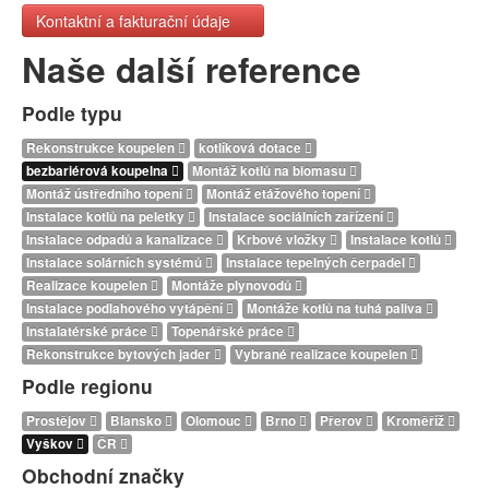
Kontaktní a fakturační údaje
Naše další reference
Podle typu
Rekonstrukce koupelen
kotlíková dotace
bezbariérová koupelna
Montáž kotlů na biomasu
Montáž ústředního topení
Montáž etážového topení
Instalace kotlů na peletky
Instalace sociálních zařízení
Instalace odpadů a kanalizace
Krbové vložky
Instalace kotlů
Instalace solárních systémů
Instalace tepelných čerpadel
Realizace koupelen
Montáže plynovodů
Instalace podlahového vytápění
Montáže kotlů na tuhá paliva
Instalatérské práce
Topenářské práce
Rekonstrukce bytových jader
Vybrané realizace koupelen
Podle regionu
Prostějov
Blansko
Olomouc
Brno
Přerov
Kroměříž
Vyškov
ČR
Obchodní značky