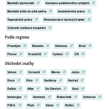
Montáže plynovodů
Instalace podlahového vytápění
Montáže kotlů na tuhá paliva
Instalatérské práce
Topenářské práce
Rekonstrukce bytových jader
Vybrané realizace koupelen
Podle regionu
Prostějov
Blansko
Olomouc
Brno
Přerov
Kroměříž
Vyškov
ČR
Obchodní značky
Valvex
Cersanit
Mereo
Jomo
Roca
Vitra
Sanibroy
Stelrad
Daikin
Nibe
De Dietrich
Baxi
Immergas
Geminox
Roltechnik
Universa
P.M.H.
Plum
Salus
Reflex