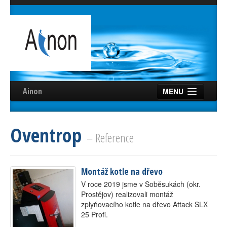
Ainon
MENU
Úvod
Oventrop
Služby
– Reference
Reference
Montáž kotle na dřevo
Videa
V roce 2019 jsme v Soběsukách (okr.
Certifikáty
Prostějov) realizovali montáž
zplyňovacího kotle na dřevo Attack SLX
Partneři
25 Profi.