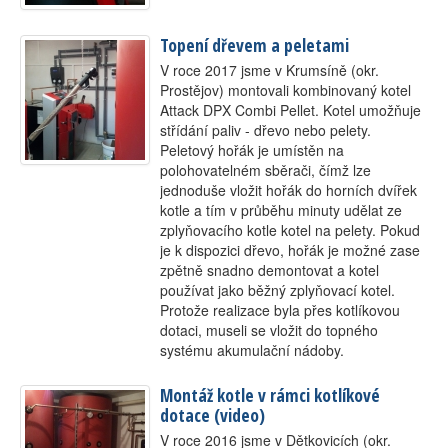
Kontakt
Topení dřevem a peletami
V roce 2017 jsme v Krumsíně (okr.
Prostějov) montovali kombinovaný kotel
Attack DPX Combi Pellet. Kotel umožňuje
střídání paliv - dřevo nebo pelety.
Peletový hořák je umístěn na
polohovatelném sběrači, čímž lze
jednoduše vložit hořák do horních dvířek
kotle a tím v průběhu minuty udělat ze
zplyňovacího kotle kotel na pelety. Pokud
je k dispozici dřevo, hořák je možné zase
zpětně snadno demontovat a kotel
používat jako běžný zplyňovací kotel.
Protože realizace byla přes kotlíkovou
dotaci, museli se vložit do topného
systému akumulační nádoby.
Montáž kotle v rámci kotlíkové
dotace (video)
V roce 2016 jsme v Dětkovicích (okr.