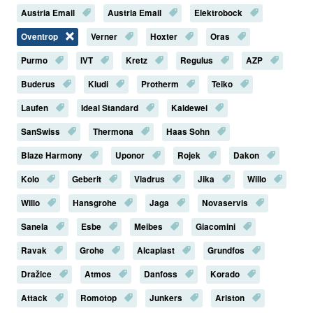
Austria Email
Austria Email
Elektrobock
Oventrop
Verner
Hoxter
Oras
Purmo
IVT
Kretz
Regulus
AZP
Buderus
Kludi
Protherm
Teiko
Laufen
Ideal Standard
Kaldewei
SanSwiss
Thermona
Haas Sohn
Blaze Harmony
Uponor
Rojek
Dakon
Kolo
Geberit
Viadrus
Jika
Willo
Willo
Hansgrohe
Jaga
Novaservis
Sanela
Esbe
Meibes
Giacomini
Ravak
Grohe
Alcaplast
Grundfos
Dražice
Atmos
Danfoss
Korado
Attack
Romotop
Junkers
Ariston