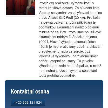
Prostějov) realizovali výměnu kotlů v
rámci kotlíkové dotace. Za původní kotel
Viadrus se vyměnil za zplyňovací kotel na
dřevo Attack SLX Profi (30 kw). Pro kotle
na pevná paliva na ruční přikládání je
podmínkou akumulační nádrž o objemu
minimálně 55 l/kw. Proto jsme použili dvě
akumulační nádrže fi. Attack o objemu
1000 l. Hlavní výhodou akumulačních
nádrží je nepřerušovaný odběr a ukládání
přebytečného tepla ze zdroje, což
vyrovnává výkonovou nerovnoměrnost
odběru otopné soustavy. To je velmi
výhodné pro kotle na tuhá paliva, u nichž
není nutné snižovat výkon a spalování
tudíž probíhá optimálně.
Kontaktní osoba
+420 606 121 824