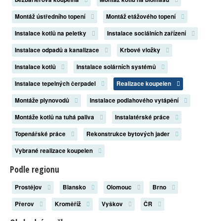
Montáž ústředního topení
Montáž etážového topení
Instalace kotlů na peletky
Instalace sociálních zařízení
Instalace odpadů a kanalizace
Krbové vložky
Instalace kotlů
Instalace solárních systémů
Instalace tepelných čerpadel
Realizace koupelen
Montáže plynovodů
Instalace podlahového vytápění
Montáže kotlů na tuhá paliva
Instalatérské práce
Topenářské práce
Rekonstrukce bytových jader
Vybrané realizace koupelen
Podle regionu
Prostějov
Blansko
Olomouc
Brno
Přerov
Kroměříž
Vyškov
ČR