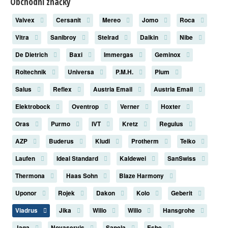
Obchodní značky
Valvex
Cersanit
Mereo
Jomo
Roca
Vitra
Sanibroy
Stelrad
Daikin
Nibe
De Dietrich
Baxi
Immergas
Geminox
Roltechnik
Universa
P.M.H.
Plum
Salus
Reflex
Austria Email
Austria Email
Elektrobock
Oventrop
Verner
Hoxter
Oras
Purmo
IVT
Kretz
Regulus
AZP
Buderus
Kludi
Protherm
Teiko
Laufen
Ideal Standard
Kaldewei
SanSwiss
Thermona
Haas Sohn
Blaze Harmony
Uponor
Rojek
Dakon
Kolo
Geberit
Viadrus
Jika
Willo
Willo
Hansgrohe
Jaga
Novaservis
Sanela
Esbe