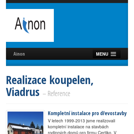
Ainon
MENU
Úvod
Realizace koupelen,
Služby
Viadrus
Reference
– Reference
Videa
Kompletní instalace pro dřevostavby
Certifikáty
V letech 1999-2013 jsme realizovali
Partneři
kompletní instalace na stavbách
rodinných domů pro firmu Certiko. V