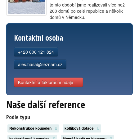
tomto období jsme realizovali více než
Kontakt
200 domů po celé republice a několik
domů v Německu.
Kontaktní osoba
+420 606 121 824
ales.hasa@seznam.cz
Kontaktní a fakturační údaje
Naše další reference
Podle typu
Rekonstrukce koupelen
kotlíková dotace
bezbariérová koupelna
Montáž kotlů na biomasu