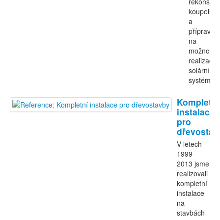
rekonstru
koupelny
a
příprava
na
možnou
realizaci
solárního
systému.
Kompletní
instalace
pro
dřevostav
V letech
1999-
2013 jsme
realizovali
kompletní
instalace
na
stavbách