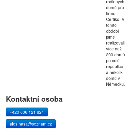
rodinných
domů pro
firmu
Certiko. V
tomto
období
jsme
realizovali
více než
200 domů
po celé
republice
a několik
domů v
Německu.
Kontaktní osoba
+420 606 121 824
ales.hasa@seznam.cz