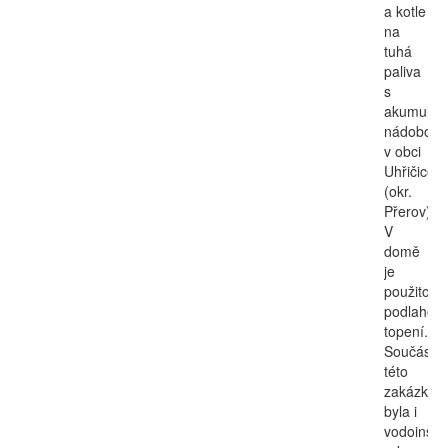
a kotle
na
tuhá
paliva
s
akumulač
nádobou
v obci
Uhřičice
(okr.
Přerov).
V
domě
je
použito
podlahov
topení.
Součásti
této
zakázky
byla i
vodoinsta