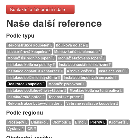
Kontaktní a fakturační údaje
Naše další reference
Podle typu
Rekonstrukce koupelen
kotlíková dotace
bezbariérová koupelna
Montáž kotlů na biomasu
Montáž ústředního topení
Montáž etážového topení
Instalace kotlů na peletky
Instalace sociálních zařízení
Instalace odpadů a kanalizace
Krbové vložky
Instalace kotlů
Instalace solárních systémů
Instalace tepelných čerpadel
Realizace koupelen
Montáže plynovodů
Instalace podlahového vytápění
Montáže kotlů na tuhá paliva
Instalatérské práce
Topenářské práce
Rekonstrukce bytových jader
Vybrané realizace koupelen
Podle regionu
Prostějov
Blansko
Olomouc
Brno
Přerov
Kroměříž
Vyškov
ČR
Obchodní značky