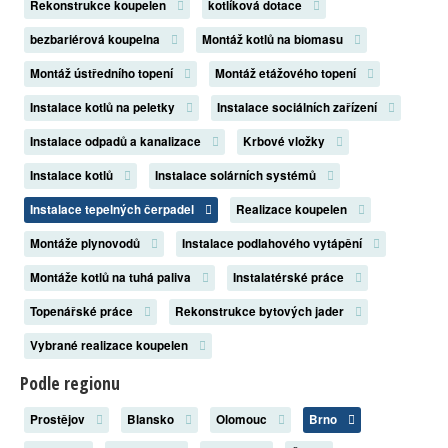
Rekonstrukce koupelen
kotlíková dotace
bezbariérová koupelna
Montáž kotlů na biomasu
Montáž ústředního topení
Montáž etážového topení
Instalace kotlů na peletky
Instalace sociálních zařízení
Instalace odpadů a kanalizace
Krbové vložky
Instalace kotlů
Instalace solárních systémů
Instalace tepelných čerpadel
Realizace koupelen
Montáže plynovodů
Instalace podlahového vytápění
Montáže kotlů na tuhá paliva
Instalatérské práce
Topenářské práce
Rekonstrukce bytových jader
Vybrané realizace koupelen
Podle regionu
Prostějov
Blansko
Olomouc
Brno