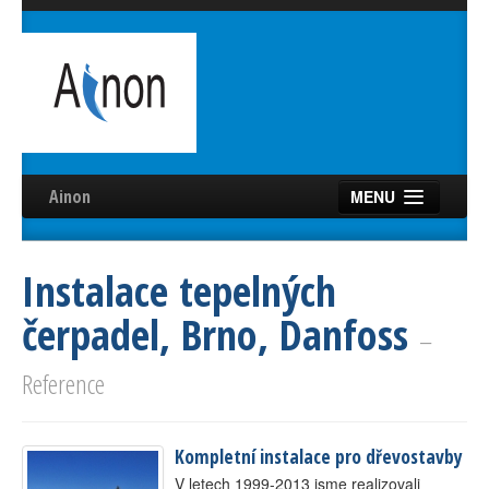
Ainon
MENU
Úvod
Instalace tepelných
Služby
čerpadel, Brno, Danfoss
Reference
–
Videa
Reference
Certifikáty
Kompletní instalace pro dřevostavby
Partneři
V letech 1999-2013 jsme realizovali