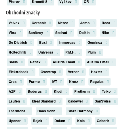
Přerov
Kroměříž
Vyškov
ČR
Obchodní značky
Valvex
Cersanit
Mereo
Jomo
Roca
Vitra
Sanibroy
Stelrad
Daikin
Nibe
De Dietrich
Baxi
Immergas
Geminox
Roltechnik
Universa
P.M.H.
Plum
Salus
Reflex
Austria Email
Austria Email
Elektrobock
Oventrop
Verner
Hoxter
Oras
Purmo
IVT
Kretz
Regulus
AZP
Buderus
Kludi
Protherm
Teiko
Laufen
Ideal Standard
Kaldewei
SanSwiss
Thermona
Haas Sohn
Blaze Harmony
Uponor
Rojek
Dakon
Kolo
Geberit