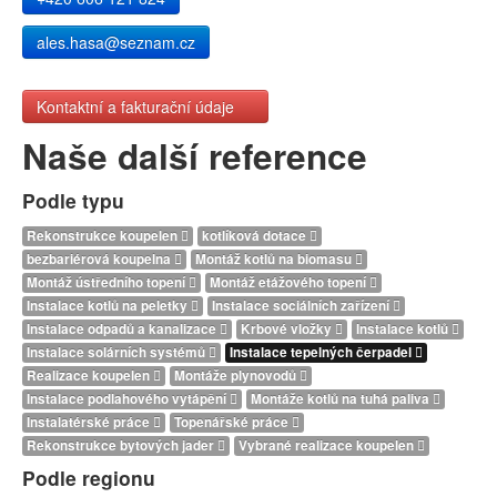
ales.hasa@seznam.cz
Kontaktní a fakturační údaje
Naše další reference
Podle typu
Rekonstrukce koupelen
kotlíková dotace
bezbariérová koupelna
Montáž kotlů na biomasu
Montáž ústředního topení
Montáž etážového topení
Instalace kotlů na peletky
Instalace sociálních zařízení
Instalace odpadů a kanalizace
Krbové vložky
Instalace kotlů
Instalace solárních systémů
Instalace tepelných čerpadel
Realizace koupelen
Montáže plynovodů
Instalace podlahového vytápění
Montáže kotlů na tuhá paliva
Instalatérské práce
Topenářské práce
Rekonstrukce bytových jader
Vybrané realizace koupelen
Podle regionu