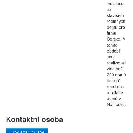
instalace
na
stavbách
rodinných
domů pro
firmu
Certiko. V
tomto
období
jsme
realizovali
více než
200 domů
po celé
republice
a několik
domů v
Německu.
Kontaktní osoba
+420 606 121 824