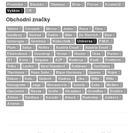
Prostějov
Blansko
Olomouc
Brno
Přerov
Kroměříž
Vyškov
ČR
Obchodní značky
Valvex
Cersanit
Mereo
Jomo
Roca
Vitra
Sanibroy
Stelrad
Daikin
Nibe
De Dietrich
Baxi
Immergas
Geminox
Roltechnik
Universa
P.M.H.
Plum
Salus
Reflex
Austria Email
Austria Email
Elektrobock
Oventrop
Verner
Hoxter
Oras
Purmo
IVT
Kretz
Regulus
AZP
Buderus
Kludi
Protherm
Teiko
Laufen
Ideal Standard
Kaldewei
SanSwiss
Thermona
Haas Sohn
Blaze Harmony
Uponor
Rojek
Dakon
Kolo
Geberit
Viadrus
Jika
Willo
Willo
Hansgrohe
Jaga
Novaservis
Sanela
Esbe
Meibes
Giacomini
Ravak
Grohe
Alcaplast
Grundfos
Dražice
Atmos
Danfoss
Korado
Attack
Romotop
Junkers
Ariston