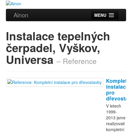
Ainon
MENU
Úvod
Instalace tepelných
Služby
čerpadel, Vyškov,
Reference
Universa
– Reference
Videa
Certifikáty
Kompletní
Partneři
instalace
pro
dřevostav
Kontakt
V letech
1999-
2013 jsme
realizovali
kompletní