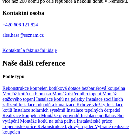
více než 200 domů po celé republice a několik domů v Německu.
Kontaktní osoba
+420 606 121 824
ales.hasa@seznam.cz
Kontaktní a fakturační údaje
Naše další reference
Podle typu
Rekonstrukce koupelen
kotlíková dotace
bezbariérová koupelna
Montáž kotlů na biomasu
Montáž ústředního topení
Montáž
etážového topení
Instalace kotlů na peletky
Instalace sociálních
zařízení
Instalace odpadů a kanalizace
Krbové vložky
Instalace
kotlů
Instalace solárních systémů
Instalace tepelných čerpadel
Realizace koupelen
Montáže plynovodů
Instalace podlahového
vytápění
Montáže kotlů na tuhá paliva
Instalatérské práce
Topenářské práce
Rekonstrukce bytových jader
Vybrané realizace
koupelen