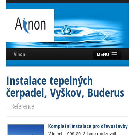
Ainon
MENU
Úvod
Instalace tepelných
Služby
čerpadel, Vyškov, Buderus
Reference
Videa
– Reference
Certifikáty
Kompletní instalace pro dřevostavby
Partneři
V letech 1999-2013 jsme realizovali