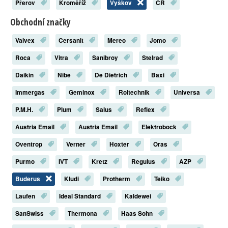
Přerov
Kroměříž
Vyškov
ČR
Obchodní značky
Valvex
Cersanit
Mereo
Jomo
Roca
Vitra
Sanibroy
Stelrad
Daikin
Nibe
De Dietrich
Baxi
Immergas
Geminox
Roltechnik
Universa
P.M.H.
Plum
Salus
Reflex
Austria Email
Austria Email
Elektrobock
Oventrop
Verner
Hoxter
Oras
Purmo
IVT
Kretz
Regulus
AZP
Buderus
Kludi
Protherm
Teiko
Laufen
Ideal Standard
Kaldewei
SanSwiss
Thermona
Haas Sohn