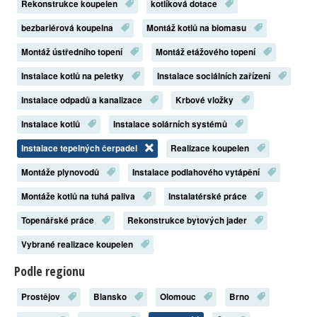
Rekonstrukce koupelen
kotlíková dotace
bezbariérová koupelna
Montáž kotlů na biomasu
Montáž ústředního topení
Montáž etážového topení
Instalace kotlů na peletky
Instalace sociálních zařízení
Instalace odpadů a kanalizace
Krbové vložky
Instalace kotlů
Instalace solárních systémů
Instalace tepelných čerpadel
Realizace koupelen
Montáže plynovodů
Instalace podlahového vytápění
Montáže kotlů na tuhá paliva
Instalatérské práce
Topenářské práce
Rekonstrukce bytových jader
Vybrané realizace koupelen
Podle regionu
Prostějov
Blansko
Olomouc
Brno