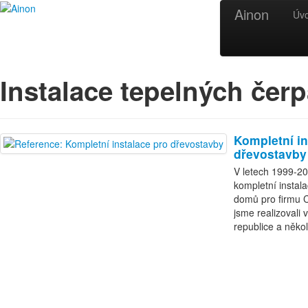
Ainon
Úv
Instalace tepelných čerp
Kompletní in
dřevostavby
V letech 1999-20
kompletní instal
domů pro firmu C
jsme realizovali
republice a něk