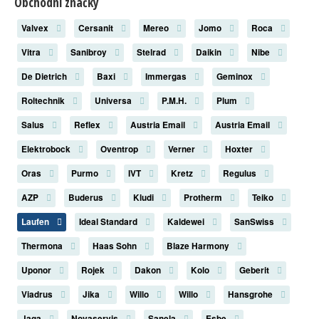
Obchodní značky
Valvex
Cersanit
Mereo
Jomo
Roca
Vitra
Sanibroy
Stelrad
Daikin
Nibe
De Dietrich
Baxi
Immergas
Geminox
Roltechnik
Universa
P.M.H.
Plum
Salus
Reflex
Austria Email
Austria Email
Elektrobock
Oventrop
Verner
Hoxter
Oras
Purmo
IVT
Kretz
Regulus
AZP
Buderus
Kludi
Protherm
Teiko
Laufen
Ideal Standard
Kaldewei
SanSwiss
Thermona
Haas Sohn
Blaze Harmony
Uponor
Rojek
Dakon
Kolo
Geberit
Viadrus
Jika
Willo
Willo
Hansgrohe
Jaga
Novaservis
Sanela
Esbe