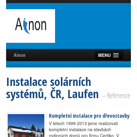
Ainon
MENU
Úvod
Instalace solárních
Služby
systémů, ČR, Laufen
Reference
– Reference
Videa
Kompletní instalace pro dřevostavby
Certifikáty
V letech 1999-2013 jsme realizovali
Partneři
kompletní instalace na stavbách
rodinných domů pro firmu Certiko. V