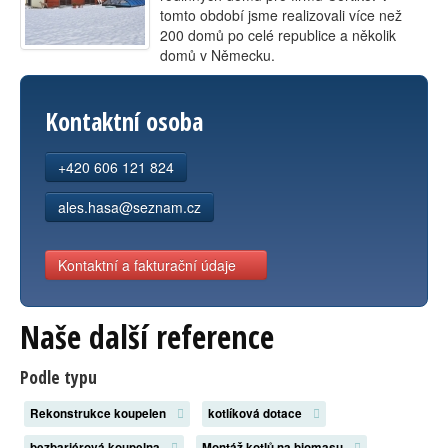
tomto období jsme realizovali více než
Kontakt
200 domů po celé republice a několik
domů v Německu.
Kontaktní osoba
+420 606 121 824
ales.hasa@seznam.cz
Kontaktní a fakturační údaje
Naše další reference
Podle typu
Rekonstrukce koupelen
kotlíková dotace
bezbariérová koupelna
Montáž kotlů na biomasu