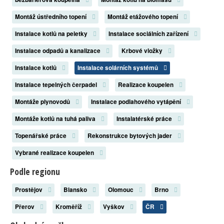
Montáž ústředního topení
Montáž etážového topení
Instalace kotlů na peletky
Instalace sociálních zařízení
Instalace odpadů a kanalizace
Krbové vložky
Instalace kotlů
Instalace solárních systémů
Instalace tepelných čerpadel
Realizace koupelen
Montáže plynovodů
Instalace podlahového vytápění
Montáže kotlů na tuhá paliva
Instalatérské práce
Topenářské práce
Rekonstrukce bytových jader
Vybrané realizace koupelen
Podle regionu
Prostějov
Blansko
Olomouc
Brno
Přerov
Kroměříž
Vyškov
ČR