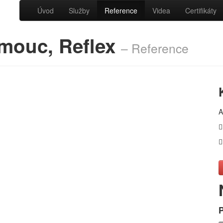
Úvod
Služby
Reference
Videa
Certifikáty
omouc, Reflex
– Reference
A