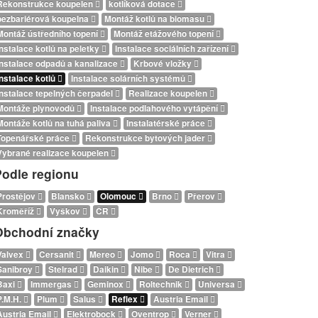
Rekonstrukce koupelen
kotlíková dotace
bezbariérová koupelna
Montáž kotlů na biomasu
Montáž ústředního topení
Montáž etážového topení
Instalace kotlů na peletky
Instalace sociálních zařízení
Instalace odpadů a kanalizace
Krbové vložky
Instalace kotlů
Instalace solárních systémů
Instalace tepelných čerpadel
Realizace koupelen
Montáže plynovodů
Instalace podlahového vytápění
Montáže kotlů na tuhá paliva
Instalatérské práce
Topenářské práce
Rekonstrukce bytových jader
Vybrané realizace koupelen
Podle regionu
Prostějov
Blansko
Olomouc
Brno
Přerov
Kroměříž
Vyškov
ČR
Obchodní značky
Valvex
Cersanit
Mereo
Jomo
Roca
Vitra
Sanibroy
Stelrad
Daikin
Nibe
De Dietrich
Baxi
Immergas
Geminox
Roltechnik
Universa
P.M.H.
Plum
Salus
Reflex
Austria Email
Austria Email
Elektrobock
Oventrop
Verner