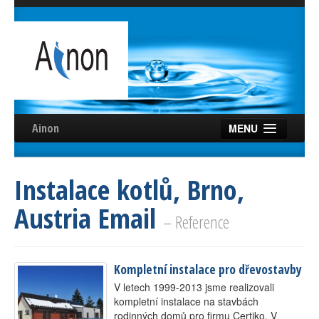
Ainon
MENU
Úvod
Instalace kotlů, Brno,
Služby
Austria Email
Reference
– Reference
Videa
Kompletní instalace pro dřevostavby
Certifikáty
V letech 1999-2013 jsme realizovali
Partneři
kompletní instalace na stavbách
rodinných domů pro firmu Certiko. V