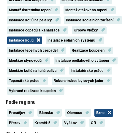
Montáž ústředního topení
Montáž etážového topení
Instalace kotlů na peletky
Instalace sociálních zařízení
Instalace odpadů a kanalizace
Krbové vložky
Instalace kotlů
Instalace solárních systémů
Instalace tepelných čerpadel
Realizace koupelen
Montáže plynovodů
Instalace podlahového vytápění
Montáže kotlů na tuhá paliva
Instalatérské práce
Topenářské práce
Rekonstrukce bytových jader
Vybrané realizace koupelen
Podle regionu
Prostějov
Blansko
Olomouc
Brno
Přerov
Kroměříž
Vyškov
ČR