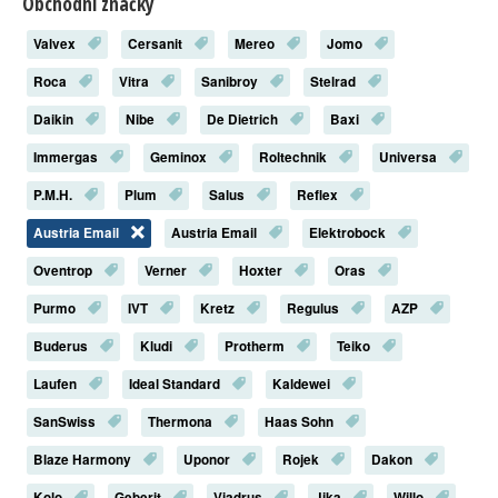
Obchodní značky
Valvex
Cersanit
Mereo
Jomo
Roca
Vitra
Sanibroy
Stelrad
Daikin
Nibe
De Dietrich
Baxi
Immergas
Geminox
Roltechnik
Universa
P.M.H.
Plum
Salus
Reflex
Austria Email
Austria Email
Elektrobock
Oventrop
Verner
Hoxter
Oras
Purmo
IVT
Kretz
Regulus
AZP
Buderus
Kludi
Protherm
Teiko
Laufen
Ideal Standard
Kaldewei
SanSwiss
Thermona
Haas Sohn
Blaze Harmony
Uponor
Rojek
Dakon
Kolo
Geberit
Viadrus
Jika
Willo