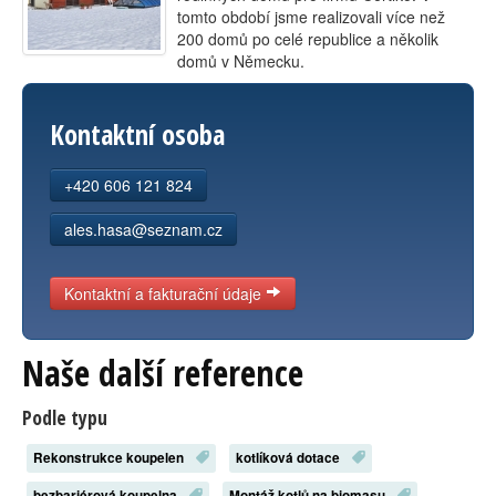
tomto období jsme realizovali více než
Kontakt
200 domů po celé republice a několik
domů v Německu.
Kontaktní osoba
+420 606 121 824
ales.hasa@seznam.cz
Kontaktní a fakturační údaje
Naše další reference
Podle typu
Rekonstrukce koupelen
kotlíková dotace
bezbariérová koupelna
Montáž kotlů na biomasu