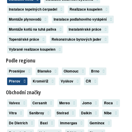
Instalace tepelných čerpadel
Realizace koupelen
Montáže plynovodů
Instalace podlahového vytápění
Montáže kotlů na tuhá paliva
Instalatérské práce
Topenářské práce
Rekonstrukce bytových jader
Vybrané realizace koupelen
Podle regionu
Prostějov
Blansko
Olomouc
Brno
Přerov
Kroměříž
Vyškov
ČR
Obchodní značky
Valvex
Cersanit
Mereo
Jomo
Roca
Vitra
Sanibroy
Stelrad
Daikin
Nibe
De Dietrich
Baxi
Immergas
Geminox