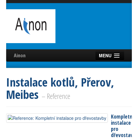
Ainon
MENU
Úvod
Instalace kotlů, Přerov,
Služby
Meibes
Reference
– Reference
Videa
Kompletní
Certifikáty
instalace
pro
Partneři
dřevostavb