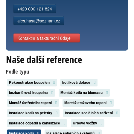
+420 606 121 824
ales.hasa@seznam.cz
Kontaktní a fakturační údaje
Naše další reference
Podle typu
Rekonstrukce koupelen
kotlíková dotace
bezbariérová koupelna
Montáž kotlů na biomasu
Montáž ústředního topení
Montáž etážového topení
Instalace kotlů na peletky
Instalace sociálních zařízení
Instalace odpadů a kanalizace
Krbové vložky
Instalace kotlů
Instalace solárních systémů