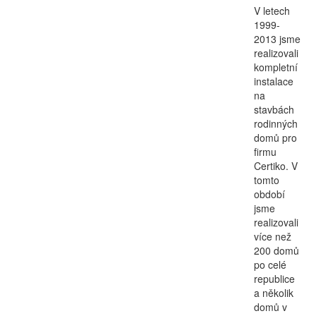
V letech
Kontakt
1999-
2013 jsme
realizovali
kompletní
instalace
na
stavbách
rodinných
domů pro
firmu
Certiko. V
tomto
období
jsme
realizovali
více než
200 domů
po celé
republice
a několik
domů v